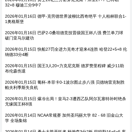
32+8 穆迪三分9中7
2026年01月16日 德甲-克劳德世界波柳比西奇绝平 十人柏林联合1-
1奥格斯堡
2026年01月16日 巴萨2-0桑坦德竞技晋级国王杯八强 费兰单刀球
破门亚马尔建功
2026年01月15日 快船27罚全进力克奇才迎来4连胜 哈登22+5+8 伦
纳德33分4断
2026年01月15日 国王3人20+力克尼克斯 德罗赞里程碑 威少11助
布伦森伤退
2026年01月15日 葡杯-本菲卡0-1波尔图止步八强 贝德纳雷克制胜
帕夫利季斯失良机
2026年01月15日 爆冷出局！皇马2-3遭西乙队阿尔瓦塞特补时绝杀
无缘国王杯8强
2026年01月14日 NCAA常规赛 加州圣玛丽大学 82 - 68 旧金山大
学 全场集锦
2026年01月14日 勇士大胜开拓者 杨瀚森3分2板 巴特勒16+6+5 库