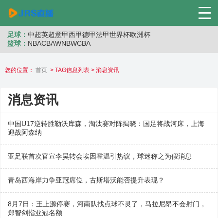
足球：
中超
英超
意甲
西甲
德甲
法甲
世界杯
欧洲杯
篮球：
NBA
CBA
WNB
WCBA
您的位置：
首页
> TAG信息列表 > 消息资讯
消息资讯
中国U17逆转胜勒沃库森，淘汰赛对阵揭晓：国足将战河床，上海
迎战阿森纳
亚足联首次官宣李昊转会埃因霍温引热议，球迷称之为假消息
青岛西海岸力争亚冠席位，古斯塔沃能否提升表现？
8月7日：王上源停赛，河南队找点球不灵了，马拉尼昂不会射门，
郑智剑指亚冠名额