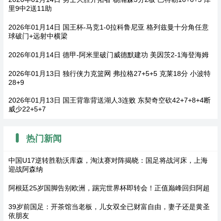
里9中2送11助
2026年01月14日 国王杯-马竞1-0拉科鲁尼亚 格列兹曼十分角任意
球破门+远射中横梁
2026年01月14日 德甲-阿米里破门威德默建功 美因茨2-1海登海姆
2026年01月13日 独行侠力克篮网 弗拉格27+5+5 克莱18分 小波特
28+9
2026年01月13日 国王背靠背送湖人3连败 东契奇空砍42+7+8+4断
威少22+5+7
热门新闻
中国U17逆转胜勒沃库森，淘汰赛对阵揭晓：国足将战河床，上海
迎战阿森纳
阿根廷25岁国脚告别欧洲，踢完世界杯即转会！正值巅峰回归阿超
39岁前国足：开茶馆当老板，儿女双全已财富自由，妻子还是黄圣
依朋友