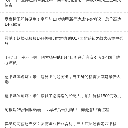
8月7日：空降巴黎革新法甲，四年统治足坛，伊布来时为王去时成
传奇
夏窗标王即将诞生！皇马与19岁德甲新星达成转会协议，总价高达
14亿欧元
震撼！赵松源短短1分钟内传射建功 助U17国足逆转之战大破德甲强
敌
8月7日：停不下来！四支德甲队8月4日将联合官宣引入3位国足核
心球员
意甲媒体透露：米兰边翼卫问题突出，自由身的格雷罗或是最佳人
选
意甲媒体透露：米兰接触了恩博洛的经纪人，预计价格1500万欧元
阿根廷28岁国脚转会：世界杯后告别西甲，奔赴意甲新征程
弃皇马高薪赴巴萨？罗德里抉择非贪利，三大底层逻辑定西甲格