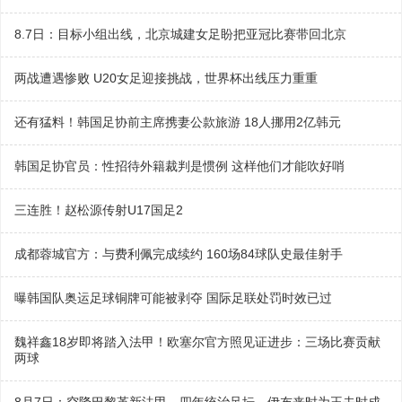
8.7日：目标小组出线，北京城建女足盼把亚冠比赛带回北京
两战遭遇惨败 U20女足迎接挑战，世界杯出线压力重重
还有猛料！韩国足协前主席携妻公款旅游 18人挪用2亿韩元
韩国足协官员：性招待外籍裁判是惯例 这样他们才能吹好哨
三连胜！赵松源传射U17国足2
成都蓉城官方：与费利佩完成续约 160场84球队史最佳射手
曝韩国队奥运足球铜牌可能被剥夺 国际足联处罚时效已过
魏祥鑫18岁即将踏入法甲！欧塞尔官方照见证进步：三场比赛贡献
两球