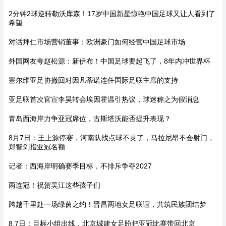
2分钟2球逆转勒沃库森！17岁中国新星惊艳中国足球又让人看到了
希望
对话拜仁市场营销董事：欧洲豪门如何经营中国足球市场
外国网友夸赵松源：新伊布！中国足球要起飞了，8年内冲世界杯
塞尔维亚足协撤回对因凡蒂诺连任国际足联主席的支持
亚足联首次官宣李昊转会埃因霍温引热议，球迷称之为假消息
青岛西海岸力争亚冠席位，古斯塔沃能否提升表现？
8月7日：王上源停赛，河南队找点球不灵了，马拉尼昂不会射门，
郑智剑指亚冠名额
记者：西海岸明确赛季目标，不排斥争夺2027
两连冠！祝贺吴江这些孩子们
跨越千里赴一场绿茵之约！晋昌两地女足联谊，共筑民族团结梦
8.7日：目标小组出线，北京城建女足盼把亚冠比赛带回北京