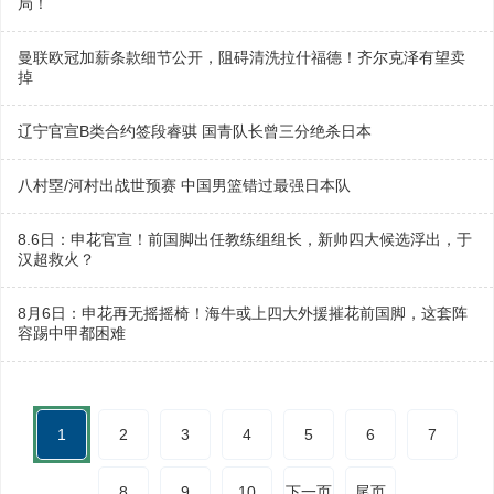
局！
曼联欧冠加薪条款细节公开，阻碍清洗拉什福德！齐尔克泽有望卖
掉
辽宁官宣B类合约签段睿骐 国青队长曾三分绝杀日本
八村塁/河村出战世预赛 中国男篮错过最强日本队
8.6日：申花官宣！前国脚出任教练组组长，新帅四大候选浮出，于
汉超救火？
8月6日：申花再无摇摇椅！海牛或上四大外援摧花前国脚，这套阵
容踢中甲都困难
1
2
3
4
5
6
7
8
9
10
下一页
尾页