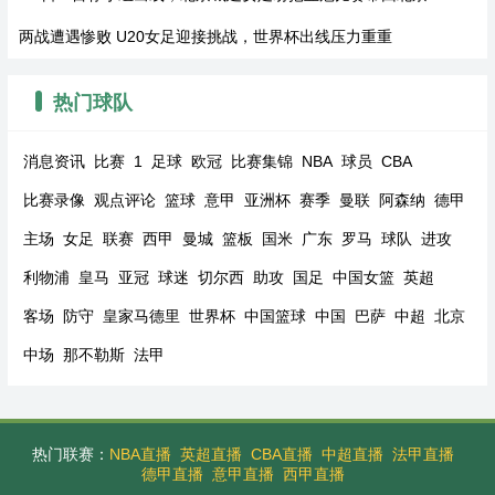
两战遭遇惨败 U20女足迎接挑战，世界杯出线压力重重
热门球队
消息资讯
比赛
1
足球
欧冠
比赛集锦
NBA
球员
CBA
比赛录像
观点评论
篮球
意甲
亚洲杯
赛季
曼联
阿森纳
德甲
主场
女足
联赛
西甲
曼城
篮板
国米
广东
罗马
球队
进攻
利物浦
皇马
亚冠
球迷
切尔西
助攻
国足
中国女篮
英超
客场
防守
皇家马德里
世界杯
中国篮球
中国
巴萨
中超
北京
中场
那不勒斯
法甲
热门联赛：
NBA直播
英超直播
CBA直播
中超直播
法甲直播
德甲直播
意甲直播
西甲直播