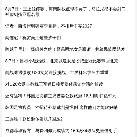
8月7日：王上源停赛，河南队找点球不灵了，马拉尼昂不会射门，
郑智剑指亚冠名额
记者：西海岸明确赛季目标，不排斥争夺2027
两连冠！祝贺吴江这些孩子们
跨越千里赴一场绿茵之约！晋昌两地女足联谊，共筑民族团结梦
8.7日：目标小组出线，北京城建女足盼把亚冠比赛带回北京
两战遭遇惨败 U20女足迎接挑战，世界杯出线压力重重
对U20女足主教练王军近日接受媒体采访对话的解读
还有猛料！韩国足协前主席携妻公款旅游 18人挪用2亿韩元
韩国足协官员：性招待外籍裁判是惯例 这样他们才能吹好哨
三连胜！赵松源传射U17国足2
成都蓉城官方：与费利佩完成续约 160场84球队史最佳射手