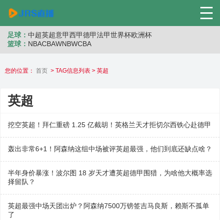
足球：
中超
英超
意甲
西甲
德甲
法甲
世界杯
欧洲杯
篮球：
NBA
CBA
WNB
WCBA
您的位置：
首页
> TAG信息列表 > 英超
英超
挖空英超！拜仁重磅 1.25 亿截胡！英格兰天才拒切尔西铁心赴德甲
轰出非常6+1！阿森纳这组中场被评英超最强，他们到底还缺点啥？
半年身价暴涨！波尔图 18 岁天才遭英超德甲围猎，为啥他大概率选
择留队？
英超最强中场天团出炉？阿森纳7500万镑签吉马良斯，赖斯不孤单
了