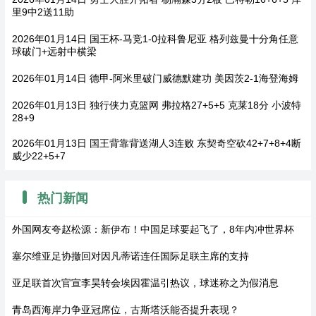
里9中2送11助
2026年01月14日 国王杯-马竞1-0拉科鲁尼亚 格列兹曼十分角任意
球破门+远射中横梁
2026年01月14日 德甲-阿米里破门威德默建功 美因茨2-1海登海姆
2026年01月13日 独行侠力克篮网 弗拉格27+5+5 克莱18分 小波特
28+9
2026年01月13日 国王背靠背送湖人3连败 东契奇空砍42+7+8+4断
威少22+5+7
热门新闻
外国网友夸赵松源：新伊布！中国足球要起飞了，8年内冲世界杯
塞尔维亚足协撤回对因凡蒂诺连任国际足联主席的支持
亚足联首次官宣李昊转会埃因霍温引热议，球迷称之为假消息
青岛西海岸力争亚冠席位，古斯塔沃能否提升表现？