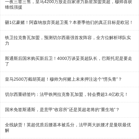
一夜三签三售，皇马4200万放走自家潜力新星加盟英超，穆帅喜获
锋线强援
砸1亿豪赌！阿森纳放弃英超卫冕？本赛季他们的真正目标是欧冠！
铁卫拉克鲁瓦加盟，预测切尔西最强首发阵容，全方位解析球队实
力
斯通斯后国米购买新后卫！4000万谈妥英超队长，巴斯托尼是要走
了
皇马2500万截胡英超！穆帅为何赌上未来押注这个“愣头青”？
切尔西重磅签约：法甲铁闸拉克鲁瓦加盟，转会费超3.4亿欧元！
国米免签斯通斯，是意甲“收容所”还是英超老将的“重生地”？
全线缺货！英超优质后腰基本被瓜分，法甲两大妖腰才是曼联最优
解