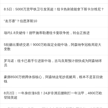
8.5日：5000万意甲铁卫引发英超！纽卡热刺谁能拿下斯卡尔维尼？
“友尽赛”？伯恩茅斯10
场均1.8关键传！德甲施蒂勒遭纽卡曼联争抢，转会正推进
5轮砸出重磅交易！9000万欧敲定全能中场，阿森纳争冠格局迎大
变数
罗马诺：纽卡已着手引进新中场，吉马良斯预计很快成为阿森纳球
员
豪掷8500万镑蹲休假核心，阿森纳这笔抄底赌局，根本不是盲目烧
钱
8月2日：一年身价涨6倍！24岁非洲后腰刚打一年法甲，4800万欧
登陆英超