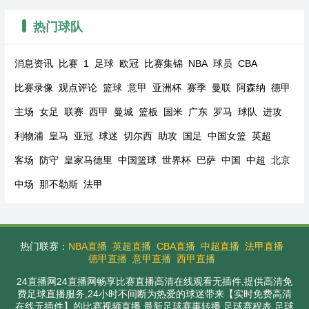
热门球队
消息资讯
比赛
1
足球
欧冠
比赛集锦
NBA
球员
CBA
比赛录像
观点评论
篮球
意甲
亚洲杯
赛季
曼联
阿森纳
德甲
主场
女足
联赛
西甲
曼城
篮板
国米
广东
罗马
球队
进攻
利物浦
皇马
亚冠
球迷
切尔西
助攻
国足
中国女篮
英超
客场
防守
皇家马德里
中国篮球
世界杯
巴萨
中国
中超
北京
中场
那不勒斯
法甲
热门联赛：
NBA直播
英超直播
CBA直播
中超直播
法甲直播
德甲直播
意甲直播
西甲直播
24直播网24直播网畅享比赛直播高清在线观看无插件,提供高清免
费足球直播服务,24小时不间断为热爱的球迷带来【实时免费高清
在线无插件】的比赛视频直播,最新足球赛事转播,足球赛程表,足球