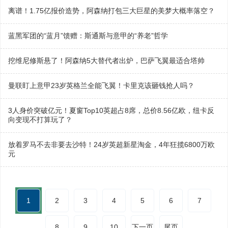
离谱！1.75亿报价造势，阿森纳打包三大巨星的美梦大概率落空？
蓝黑军团的“蓝月”馈赠：斯通斯与意甲的“养老”哲学
挖维尼修斯悬了！阿森纳5大替代者出炉，巴萨飞翼最适合塔帅
曼联盯上意甲23岁英格兰全能飞翼！卡里克该砸钱抢人吗？
3人身价突破亿元！夏窗Top10英超占8席，总价8.56亿欧，纽卡反
向变现不打算玩了？
放着罗马不去非要去沙特！24岁英超新星淘金，4年狂揽6800万欧
元
1
2
3
4
5
6
7
8
9
10
下一页
尾页