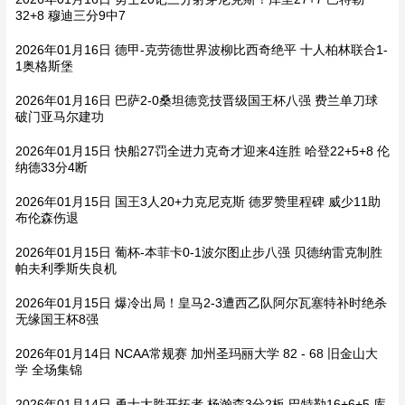
32+8 穆迪三分9中7
2026年01月16日 德甲-克劳德世界波柳比西奇绝平 十人柏林联合1-
1奥格斯堡
2026年01月16日 巴萨2-0桑坦德竞技晋级国王杯八强 费兰单刀球
破门亚马尔建功
2026年01月15日 快船27罚全进力克奇才迎来4连胜 哈登22+5+8 伦
纳德33分4断
2026年01月15日 国王3人20+力克尼克斯 德罗赞里程碑 威少11助
布伦森伤退
2026年01月15日 葡杯-本菲卡0-1波尔图止步八强 贝德纳雷克制胜
帕夫利季斯失良机
2026年01月15日 爆冷出局！皇马2-3遭西乙队阿尔瓦塞特补时绝杀
无缘国王杯8强
2026年01月14日 NCAA常规赛 加州圣玛丽大学 82 - 68 旧金山大
学 全场集锦
2026年01月14日 勇士大胜开拓者 杨瀚森3分2板 巴特勒16+6+5 库