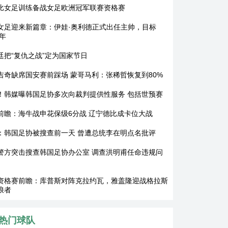
比女足训练备战女足欧洲冠军联赛资格赛
女足迎来新篇章：伊娃·奥利德正式出任主帅，目标
8年
廷把“复仇之战”定为国家节日
吉奇缺席国安赛前踩场 蒙哥马利：张稀哲恢复到80%
！韩媒曝韩国足协多次向裁判提供性服务 包括世预赛
前瞻：海牛战申花保级6分战 辽宁德比成卡位大战
：韩国足协被搜查前一天 曾遭总统李在明点名批评
警方突击搜查韩国足协办公室 调查洪明甫任命违规问
资格赛前瞻：库普斯对阵克拉约瓦，雅盖隆迎战格拉斯
浪者
热门球队