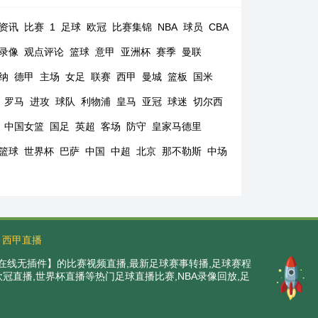
资讯
比赛
1
足球
欧冠
比赛集锦
NBA
球员
CBA
录像
观点评论
篮球
意甲
亚洲杯
赛季
曼联
纳
德甲
主场
女足
联赛
西甲
曼城
篮板
国米
罗马
进攻
球队
利物浦
皇马
亚冠
球迷
切尔西
中国女篮
国足
英超
客场
防守
皇家马德里
篮球
世界杯
巴萨
中国
中超
北京
那不勒斯
中场
西甲直播
在线无插件】的比赛视频直播,最新足球赛事转播,足球赛程
,欧冠直播,世界杯直播等热门足球直播比赛,NBA录像回放,足