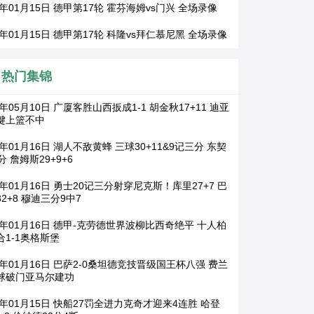
6年01月15日 德甲第17轮 霍芬海姆vs门兴 全场录像
6年01月15日 德甲第17轮 科隆vs拜仁慕尼黑 全场录像
热门集锦
6年05月10日 广厦客胜山西扳成1-1 胡金秋17+11 迪亚
键上篮不中
6年01月16日 湖人不敌黄蜂 三球30+11&9记三分 东契
分 詹姆斯29+9+6
6年01月16日 勇士20记三分射穿尼克斯！库里27+7 巴
2+8 穆迪三分9中7
26年01月16日 德甲-克劳德世界波柳比西奇绝平 十人柏
合1-1奥格斯堡
6年01月16日 巴萨2-0桑坦德竞技晋级国王杯八强 费兰
球破门亚马尔建功
6年01月15日 快船27罚全进力克奇才迎来4连胜 哈登