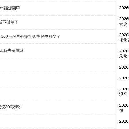
202
半年踢爆西甲
202
斯不孤单了
录像
202
300万冠军外援能否撑起争冠梦？
场录
胡金秋去留成谜
202
录像
202
202
202
混音
202
仅300万欧！
像
202