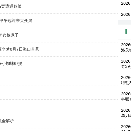
202
马竞遭遇败仗
202
西甲争冠迎来大变局
子要被掀了
202
版李梦8月7日海口首秀
洛关
202
+小蜘蛛驰援
奇39
202
特勒3
20
林联
202
单刀
机全解析
202