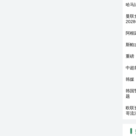
哈马
曼联
202
阿根
斯帕
重磅
中超
韩媒
韩国
题
欧联
哥流