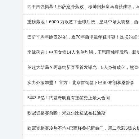
西甲四强揭幕！巴萨意外落败，穆帅回归皇马喜获佳绩，
重磅落地！6000 万欧签下金球后腰，皇马中场大调整，
巴萨平均年龄仅24岁，近70年西甲最年轻阵容！足坛的桌
李缘落选！中国女篮14人名单炸锅，王思雨独撑后场，新
英超大结局？阿森纳新赛季首发曝光！5人身价破亿，熊皇
实力外援加盟！ 官方：北京首钢签下巴里·布朗和桑普森
5年3.6亿！约基奇明夏有望签史上最大合同
欧冠资格赛前瞻：米亚尔比迎战布拉迪斯
欧冠资格赛冷热不均+巴西杯桑托斯命门，周二竞彩5场玄