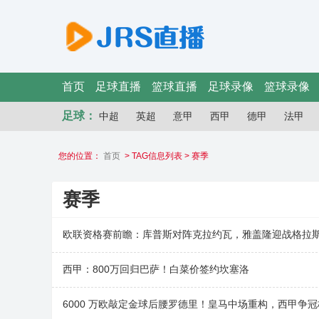
首页
足球直播
篮球直播
足球录像
篮球录像
足球：
中超
英超
意甲
西甲
德甲
法甲
您的位置：
首页
> TAG信息列表 > 赛季
赛季
欧联资格赛前瞻：库普斯对阵克拉约瓦，雅盖隆迎战格拉
西甲：800万回归巴萨！白菜价签约坎塞洛
6000 万欧敲定金球后腰罗德里！皇马中场重构，西甲争