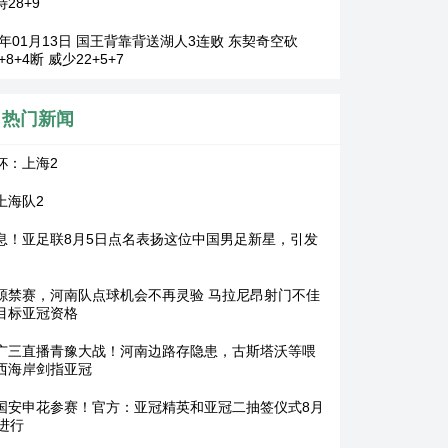
28+9
26年01月13日 国王背靠背送湖人3连败 东契奇空砍
7+8+4断 威少22+5+7
热门新闻
杯：上海2
上海队2
息！亚足联8月5日点名表扬这位中国男足新星，引发
源禁赛，河南队点球机会不再灵验 马拉尼昂射门不佳
目标亚冠资格
广三直播青豫大战！河南边路存隐患，古斯塔沃等喂
西海岸剑指亚冠
国安申花参赛！官方：亚冠精英和亚冠二抽签仪式8月
日进行