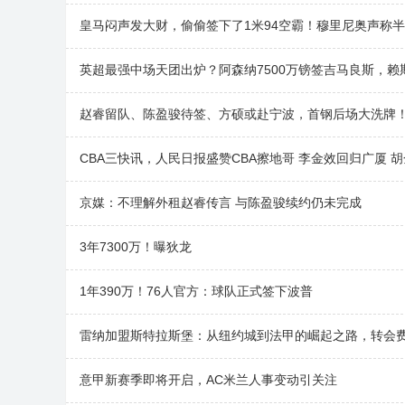
皇马闷声发大财，偷偷签下了1米94空霸！穆里尼奥声称
英超最强中场天团出炉？阿森纳7500万镑签吉马良斯，赖
赵睿留队、陈盈骏待签、方硕或赴宁波，首钢后场大洗牌！
CBA三快讯，人民日报盛赞CBA擦地哥 李金效回归广厦 
京媒：不理解外租赵睿传言 与陈盈骏续约仍未完成
3年7300万！曝狄龙
1年390万！76人官方：球队正式签下波普
雷纳加盟斯特拉斯堡：从纽约城到法甲的崛起之路，转会费
意甲新赛季即将开启，AC米兰人事变动引关注