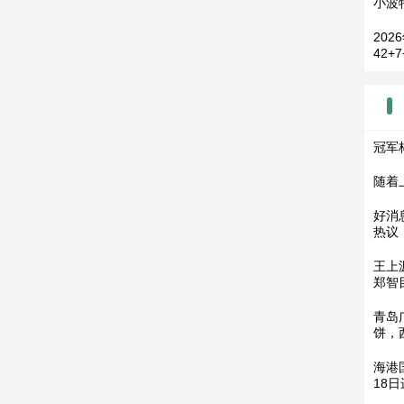
小波特
20
42+
冠军
随着
好消
热议
王上
郑智
青岛
饼，
海港
18