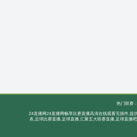
热门联赛
24直播网24直播网畅享比赛直播高清在线观看无插件,
表,足球比赛直播,足球直播,汇聚五大联赛直播,足球直播吧,