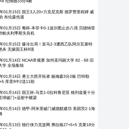
5+8 伦纳德33分4断
6年01月15日 国王3人20+力克尼克斯 德罗赞里程碑 威
1助 布伦森伤退
6年01月15日 葡杯-本菲卡0-1波尔图止步八强 贝德纳雷
胜帕夫利季斯失良机
26年01月15日 爆冷出局！皇马2-3遭西乙队阿尔瓦塞特
绝杀 无缘国王杯8强
6年01月14日 NCAA常规赛 加州圣玛丽大学 82 - 68 旧
大学 全场集锦
6年01月14日 勇士大胜开拓者 杨瀚森3分2板 巴特勒
6+5 库里9中2送11助
6年01月14日 国王杯-马竞1-0拉科鲁尼亚 格列兹曼十分
意球破门+远射中横梁
6年01月14日 德甲-阿米里破门威德默建功 美因茨2-1海
姆
6年01月13日 独行侠力克篮网 弗拉格27+5+5 克莱18分