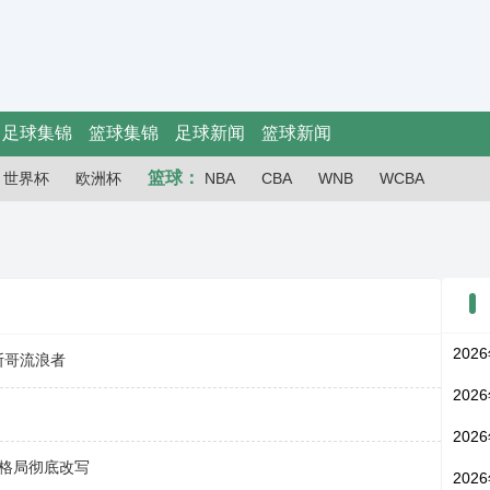
足球集锦
篮球集锦
足球新闻
篮球新闻
篮球：
世界杯
欧洲杯
NBA
CBA
WNB
WCBA
202
斯哥流浪者
202
202
冠格局彻底改写
202