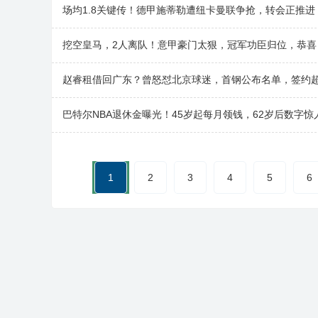
场均1.8关键传！德甲施蒂勒遭纽卡曼联争抢，转会正推进
挖空皇马，2人离队！意甲豪门太狠，冠军功臣归位，恭喜
赵睿租借回广东？曾怒怼北京球迷，首钢公布名单，签约
巴特尔NBA退休金曝光！45岁起每月领钱，62岁后数字惊
1
2
3
4
5
6