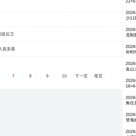
22+
202
少1
202
超级后卫
克制
20
人真羡慕
补时
202
金山
7
8
9
10
下一页
尾页
202
16+
202
角任
202
登海
202