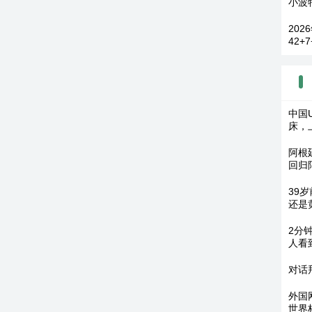
小波特
20
42+
中国
床，
阿根
回归
39
还是
2分
人看
对话
外国
世界