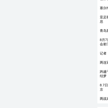
塞尔
亚足
息
青岛
8月
会射
记者
两连
跨越
结梦
8.
京
两战