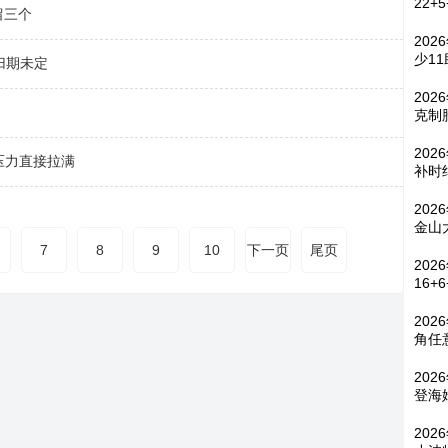
22+
留三个
202
少1
归期未定
202
克制
20
压力直接拉满
补时
202
金山
7
8
9
10
下一页
尾页
202
16+
202
角任
202
登海
202