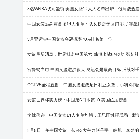
8名WNBA状元坐镇 美国女篮12人大名单出炉，银河战舰
中国女篮热身赛首场14人名单：队长杨舒予回归 张子宇坐
9月亚运会中国女篮夺冠概率70%排名第一位
女篮最新消息，世界排名中国第六 韩旭出战6分2助 张茹
宫鲁鸣专访:中国女篮进步很大 奥运会是最高目标 后续对
CCTV5全程直播！中国女篮迎战尼日利亚女篮，小将邓
女篮世界杯实力榜：中国第6日本第10 美国位居榜首
李缘落选！中国女篮14人名单炸锅，王思雨独撑后场，新
8月5日上午中国女篮，传来3大主力张子宇、韩旭、李梦