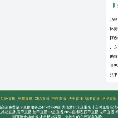
消息
比赛
阿森
广东
助攻
世界
法甲
：
NBA直播
英超直播
CBA直播
中超直播
法甲直播
德甲直播
意甲直播
提供高清免费足球直播服务,24小时不间断为热爱的球迷带来【实时免费高清
英超直播,意甲直播,德甲直播,中超直播,NBA直播吧,西甲直播,法甲直播
球直播全场录播,让您畅游高清、无插件的在线观看体验。