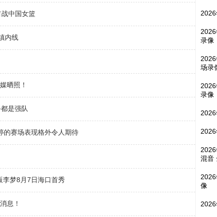
202
首战中国女篮
202
镇内线
录像
202
场录
社媒晒照！
202
录像
手都是强队
202
202
雨婷的赛场表现格外令人期待
202
混音
202
版李梦8月7日海口首秀
像
的消息！
202