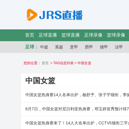
首页
足球直播
篮球直播
足球录像
篮球录像
足球：
中超
英超
意甲
西甲
德甲
法甲
您的位置：
首页
> TAG信息列表 > 中国女篮
中国女篮
中国女篮热身赛14人名单出炉，杨舒予、张子宇领衔，李
8月7日，中国女篮对尼日利亚热身赛，邓玉婷首秀预计得7
中国女篮热身赛来了！14人大名单出炉，CCTV5领衔三