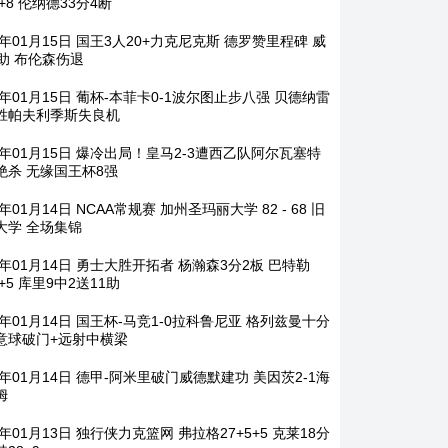
5+8 伦纳德33分4断
6年01月15日 国王3人20+力克尼克斯 德罗赞里程碑 威
1助 布伦森伤退
6年01月15日 葡杯-本菲卡0-1波尔图止步八强 贝德纳雷
胜帕夫利季斯失良机
26年01月15日 爆冷出局！皇马2-3遭西乙队阿尔瓦塞特
绝杀 无缘国王杯8强
6年01月14日 NCAA常规赛 加州圣玛丽大学 82 - 68 旧
大学 全场集锦
6年01月14日 勇士大胜开拓者 杨瀚森3分2板 巴特勒
6+5 库里9中2送11助
6年01月14日 国王杯-马竞1-0拉科鲁尼亚 格列兹曼十分
意球破门+远射中横梁
6年01月14日 德甲-阿米里破门威德默建功 美因茨2-1海
姆
6年01月13日 独行侠力克篮网 弗拉格27+5+5 克莱18分