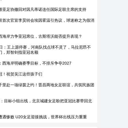
维亚足协撤回对因凡蒂诺连任国际足联主席的支持
联首次官宣李昊转会埃因霍温引热议，球迷称之为假消
西海岸力争亚冠席位，古斯塔沃能否提升表现？
7日：王上源停赛，河南队找点球不灵了，马拉尼昂不
门，郑智剑指亚冠名额
：西海岸明确赛季目标，不排斥争夺2027
冠！祝贺吴江这些孩子们
千里赴一场绿茵之约！晋昌两地女足联谊，共筑民族团
7日：目标小组出线，北京城建女足盼把亚冠比赛带回北
遭遇惨败 U20女足迎接挑战，世界杯出线压力重重