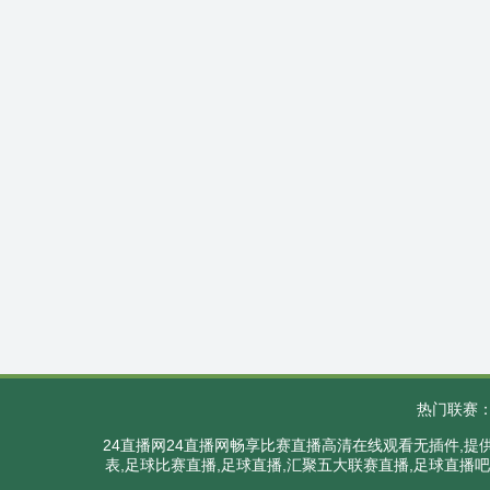
热门联赛
24直播网24直播网畅享比赛直播高清在线观看无插件,
表,足球比赛直播,足球直播,汇聚五大联赛直播,足球直播吧,