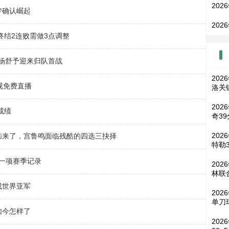
202
梦确认崛起
202
终结2连败需做3点调整
，杨舒予迎来归队首战
202
视免费直播
洛关
202
成绩
奇39
202
恼来了，宫鲁鸣面临残酷的四选三抉择
特勒3
 一项赛季记录
20
林联
成世界亚军
202
单刀
如今怎样了
202