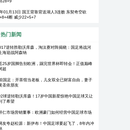
28+9
26年01月13日 国王背靠背送湖人3连败 东契奇空砍
7+8+4断 威少22+5+7
热门新闻
U17逆转胜勒沃库森，淘汰赛对阵揭晓：国足将战河
上海迎战阿森纳
廷25岁国脚告别欧洲，踢完世界杯即转会！正值巅峰
阿超
岁前国足：开茶馆当老板，儿女双全已财富自由，妻子
黄圣依朋友
钟2球逆转勒沃库森！17岁中国新星惊艳中国足球又让
到了希望
拜仁市场营销董事：欧洲豪门如何经营中国足球市场
网友夸赵松源：新伊布！中国足球要起飞了，8年内冲
杯