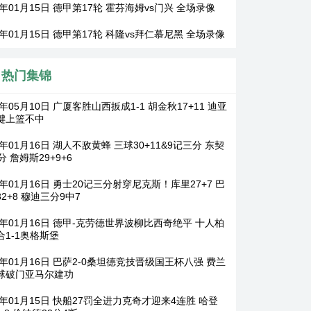
6年01月15日 德甲第17轮 霍芬海姆vs门兴 全场录像
6年01月15日 德甲第17轮 科隆vs拜仁慕尼黑 全场录像
热门集锦
6年05月10日 广厦客胜山西扳成1-1 胡金秋17+11 迪亚
键上篮不中
6年01月16日 湖人不敌黄蜂 三球30+11&9记三分 东契
分 詹姆斯29+9+6
6年01月16日 勇士20记三分射穿尼克斯！库里27+7 巴
2+8 穆迪三分9中7
26年01月16日 德甲-克劳德世界波柳比西奇绝平 十人柏
合1-1奥格斯堡
6年01月16日 巴萨2-0桑坦德竞技晋级国王杯八强 费兰
球破门亚马尔建功
6年01月15日 快船27罚全进力克奇才迎来4连胜 哈登