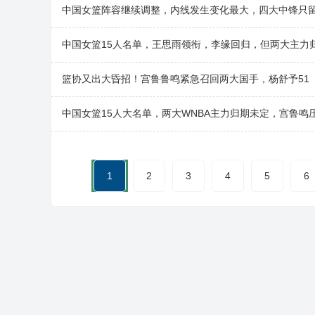
中国女篮阵容继续调整，内线发生变化最大，四大中锋只
中国女篮15人名单，王思雨领衔，李缘回归，但两大主力
篮协又出大昏招！宫鲁鲁鸣紧急召回两大国手，杨舒予51
中国女篮15人大名单，两大WNBA主力归期未定，宫鲁鸣
1
2
3
4
5
6