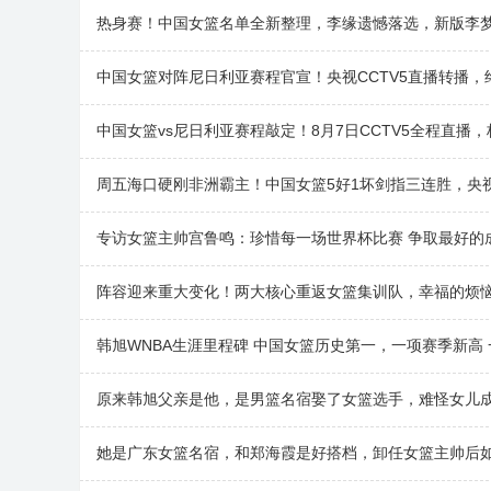
热身赛！中国女篮名单全新整理，李缘遗憾落选，新版李
中国女篮对阵尼日利亚赛程官宣！央视CCTV5直播转播，
中国女篮vs尼日利亚赛程敲定！8月7日CCTV5全程直播
周五海口硬刚非洲霸主！中国女篮5好1坏剑指三连胜，央
专访女篮主帅宫鲁鸣：珍惜每一场世界杯比赛 争取最好的
阵容迎来重大变化！两大核心重返女篮集训队，幸福的烦
韩旭WNBA生涯里程碑 中国女篮历史第一，一项赛季新高
原来韩旭父亲是他，是男篮名宿娶了女篮选手，难怪女儿
她是广东女篮名宿，和郑海霞是好搭档，卸任女篮主帅后