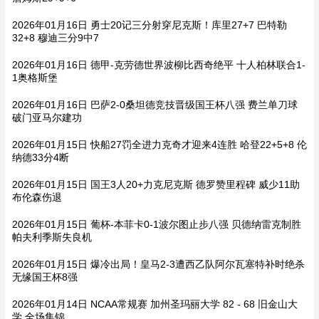
2026年01月16日 勇士20记三分射穿尼克斯！库里27+7 巴特勒
32+8 穆迪三分9中7
2026年01月16日 德甲-克劳德世界波柳比西奇绝平 十人柏林联合1-
1奥格斯堡
2026年01月16日 巴萨2-0桑坦德竞技晋级国王杯八强 费兰单刀球
破门亚马尔建功
2026年01月15日 快船27罚全进力克奇才迎来4连胜 哈登22+5+8 伦
纳德33分4断
2026年01月15日 国王3人20+力克尼克斯 德罗赞里程碑 威少11助
布伦森伤退
2026年01月15日 葡杯-本菲卡0-1波尔图止步八强 贝德纳雷克制胜
帕夫利季斯失良机
2026年01月15日 爆冷出局！皇马2-3遭西乙队阿尔瓦塞特补时绝杀
无缘国王杯8强
2026年01月14日 NCAA常规赛 加州圣玛丽大学 82 - 68 旧金山大
学 全场集锦