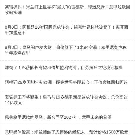
离谱操作！米兰盯上世界杯“屠夫”帕雷德斯，球迷怒斥：意甲垃圾回
收站实锤
8月8日：阿根廷28岁国脚完成转会，踢完世界杯就被卖了！离开西
甲加盟意甲
8月8日：皇马闷声发大财，偷偷签下了1米94空霸！穆里尼奥声称
半年踢爆西甲
炸锅了！巴萨队长有望租借加盟利物浦，伊劳拉后防绝境迎救星
阿根廷25岁国脚告别欧洲，踢完世界杯即转会！正值巅峰回归阿超
夏窗标王即将诞生！皇马与19岁德甲新星达成转会协议，总价高达
14亿欧元
佩莱格里尼续约罗马：新合同至2027年，意甲未来的希望
意甲媒体透露：米兰接触了恩博洛的经纪人，预计价格1500万欧元