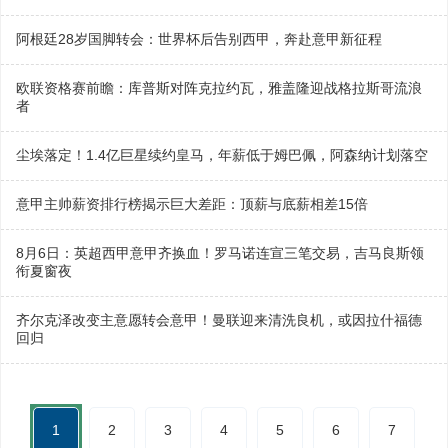
阿根廷28岁国脚转会：世界杯后告别西甲，奔赴意甲新征程
欧联资格赛前瞻：库普斯对阵克拉约瓦，雅盖隆迎战格拉斯哥流浪
者
尘埃落定！1.4亿巨星续约皇马，年薪低于姆巴佩，阿森纳计划落空
意甲主帅薪资排行榜揭示巨大差距：顶薪与底薪相差15倍
8月6日：英超西甲意甲齐换血！罗马诺连宣三笔交易，吉马良斯领
衔夏窗夜
齐尔克泽改变主意愿转会意甲！曼联迎来清洗良机，或因拉什福德
回归
1
2
3
4
5
6
7