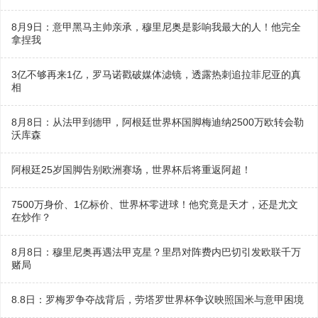
8月9日：意甲黑马主帅亲承，穆里尼奥是影响我最大的人！他完全
拿捏我
3亿不够再来1亿，罗马诺戳破媒体滤镜，透露热刺追拉菲尼亚的真
相
8月8日：从法甲到德甲，阿根廷世界杯国脚梅迪纳2500万欧转会勒
沃库森
阿根廷25岁国脚告别欧洲赛场，世界杯后将重返阿超！
7500万身价、1亿标价、世界杯零进球！他究竟是天才，还是尤文
在炒作？
8月8日：穆里尼奥再遇法甲克星？里昂对阵费内巴切引发欧联千万
赌局
8.8日：罗梅罗争夺战背后，劳塔罗世界杯争议映照国米与意甲困境