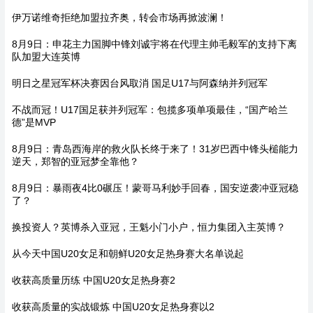
伊万诺维奇拒绝加盟拉齐奥，转会市场再掀波澜！
8月9日：申花主力国脚中锋刘诚宇将在代理主帅毛毅军的支持下离
队加盟大连英博
明日之星冠军杯决赛因台风取消 国足U17与阿森纳并列冠军
不战而冠！U17国足获并列冠军：包揽多项单项最佳，“国产哈兰
德”是MVP
8月9日：青岛西海岸的救火队长终于来了！31岁巴西中锋头槌能力
逆天，郑智的亚冠梦全靠他？
8月9日：暴雨夜4比0碾压！蒙哥马利妙手回春，国安逆袭冲亚冠稳
了？
换投资人？英博杀入亚冠，王魁小门小户，恒力集团入主英博？
从今天中国U20女足和朝鲜U20女足热身赛大名单说起
收获高质量历练 中国U20女足热身赛2
收获高质量的实战锻炼 中国U20女足热身赛以2