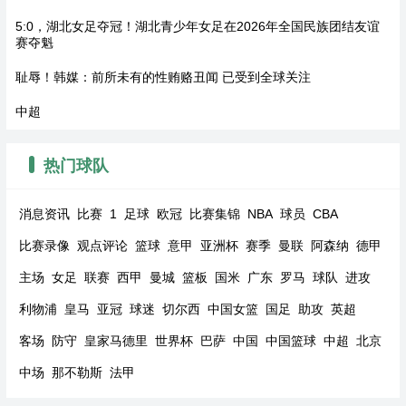
5:0，湖北女足夺冠！湖北青少年女足在2026年全国民族团结友谊
赛夺魁
耻辱！韩媒：前所未有的性贿赂丑闻 已受到全球关注
中超
热门球队
消息资讯
比赛
1
足球
欧冠
比赛集锦
NBA
球员
CBA
比赛录像
观点评论
篮球
意甲
亚洲杯
赛季
曼联
阿森纳
德甲
主场
女足
联赛
西甲
曼城
篮板
国米
广东
罗马
球队
进攻
利物浦
皇马
亚冠
球迷
切尔西
中国女篮
国足
助攻
英超
客场
防守
皇家马德里
世界杯
巴萨
中国
中国篮球
中超
北京
中场
那不勒斯
法甲