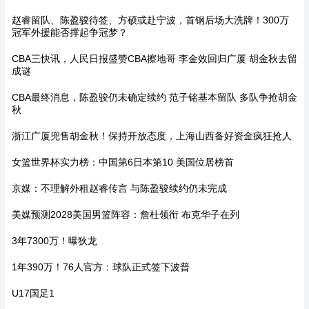
赵睿留队、陈盈骏待签、方硕或赴宁波，首钢后场大洗牌！300万
冠军外援能否撑起争冠梦？
CBA三快讯，人民日报盛赞CBA擦地哥 李金效回归广厦 胡金秋去留
成谜
CBA最终消息，陈盈骏仍未确定续约 范子铭基本留队 多队争抢胡金
秋
浙江广厦兜售胡金秋！保持开放态度，上海山西备好资金疯狂抢人
女篮世界杯实力榜：中国第6日本第10 美国位居榜首
京媒：不理解外租赵睿传言 与陈盈骏续约仍未完成
美媒预测2028美国男篮阵容：詹杜领衔 布克华子在列
3年7300万！曝狄龙
1年390万！76人官方：球队正式签下波普
U17国足1