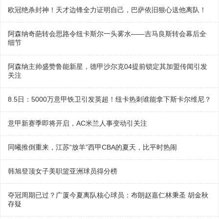
欧冠绝杀封神！天才边锋全力证明自己，巴萨依旧狠心送他离队！
阿森纳奇葩转会思路令纽卡斯尔一头雾水——吉马良斯转会幕后全
细节
阿森纳主帅盛赞鲁能新星，德甲沙尔克04提前锁定其加盟传闻引发
关注
8.5日：5000万意甲铁卫引发英超！纽卡热刺谁能拿下斯卡尔维尼？
意甲新赛季即将开启，AC米兰人事变动引关注
同曦推倒重来，江苏“放羊”西甲CBA的夏天，比平时热闹
韩旭登顶女子美职篮亚洲球员得分榜
夺冠周期已过？广厦今夏离队核心球员：布朗赵嘉仁林秉圣 胡金秋
存疑