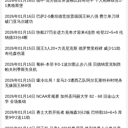
2026年01月16日 德甲-克劳德世界波柳比西奇绝平 十人柏林联合1-
1奥格斯堡
2026年01月16日 巴萨2-0桑坦德竞技晋级国王杯八强 费兰单刀球
破门亚马尔建功
2026年01月15日 快船27罚全进力克奇才迎来4连胜 哈登22+5+8 伦
纳德33分4断
2026年01月15日 国王3人20+力克尼克斯 德罗赞里程碑 威少11助
布伦森伤退
2026年01月15日 葡杯-本菲卡0-1波尔图止步八强 贝德纳雷克制胜
帕夫利季斯失良机
2026年01月15日 爆冷出局！皇马2-3遭西乙队阿尔瓦塞特补时绝杀
无缘国王杯8强
2026年01月14日 NCAA常规赛 加州圣玛丽大学 82 - 68 旧金山大
学 全场集锦
2026年01月14日 勇士大胜开拓者 杨瀚森3分2板 巴特勒16+6+5 库
里9中2送11助