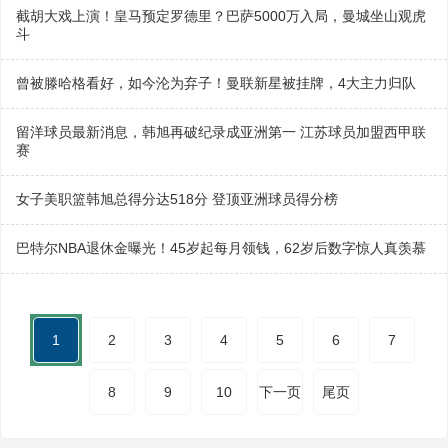
截胡大戏上演！皇马预定罗德里？巴萨5000万入局，曼城坐山观虎
斗
曾被滕哈格看好，如今沦为弃子！曼联新星被挂牌，4大主力归队
留洋球员最新消息，韩旭再破纪录成亚洲第一 江苏球员加盟西甲联
赛
女子美职篮韩旭总得分达518分 登顶亚洲球员得分榜
巴特尔NBA退休金曝光！45岁起每月领钱，62岁后数字惊人真羡慕
1
2
3
4
5
6
7
8
9
10
下一页
尾页