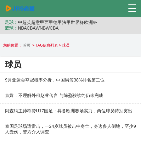
足球：
中超
英超
意甲
西甲
德甲
法甲
世界杯
欧洲杯
篮球：
NBA
CBA
WNB
WCBA
您的位置：
首页
> TAG信息列表 > 球员
球员
9月亚运会夺冠概率分析，中国男篮38%排名第二位
京媒：不理解外租赵睿传言 与陈盈骏续约仍未完成
阿森纳主帅称赞U17国足：具备欧洲赛场实力，两位球员特别突出
泰国足球场遭雷击，一24岁球员被击中身亡，身边多人倒地，至少9
人受伤，警方介入调查