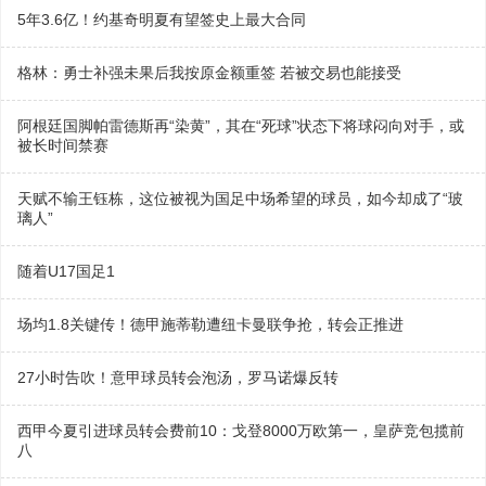
5年3.6亿！约基奇明夏有望签史上最大合同
格林：勇士补强未果后我按原金额重签 若被交易也能接受
阿根廷国脚帕雷德斯再“染黄”，其在“死球”状态下将球闷向对手，或
被长时间禁赛
天赋不输王钰栋，这位被视为国足中场希望的球员，如今却成了“玻
璃人”
随着U17国足1
场均1.8关键传！德甲施蒂勒遭纽卡曼联争抢，转会正推进
27小时告吹！意甲球员转会泡汤，罗马诺爆反转
西甲今夏引进球员转会费前10：戈登8000万欧第一，皇萨竞包揽前
八