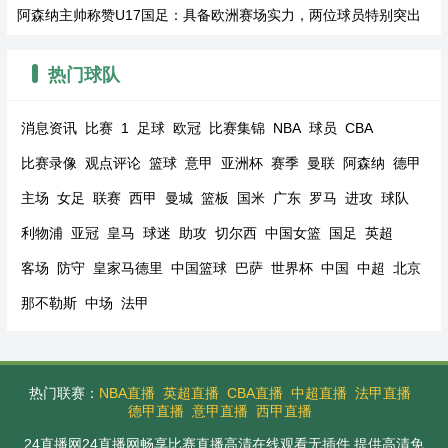
阿森纳主帅称赞U17国足：具备欧洲赛场实力，两位球员特别突出
热门球队
消息资讯
比赛
1
足球
欧冠
比赛集锦
NBA
球员
CBA
比赛录像
观点评论
篮球
意甲
亚洲杯
赛季
曼联
阿森纳
德甲
主场
女足
联赛
西甲
曼城
篮板
国米
广东
罗马
进攻
球队
利物浦
亚冠
皇马
球迷
助攻
切尔西
中国女篮
国足
英超
客场
防守
皇家马德里
中国篮球
巴萨
世界杯
中国
中超
北京
那不勒斯
中场
法甲
热门联赛：
NBA直播
英超直播
CBA直播
中超直播
法甲直播
德甲直播
意甲直播
西甲直播
24直播网24直播网畅享比赛直播高清在线观看无插件,提供高清免