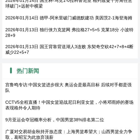
2026年01月14日 国王杯-马竞1-0拉科鲁尼亚 格列兹曼十分角任意
球破门+远射中横梁
2026年01月14日 德甲-阿米里破门威德默建功 美因茨2-1海登海姆
2026年01月13日 独行侠力克篮网 弗拉格27+5+5 克莱18分 小波特
28+9
2026年01月13日 国王背靠背送湖人3连败 东契奇空砍42+7+8+4断
威少22+5+7
热门新闻
宫鲁鸣专访:中国女篮进步很大 奥运会是最高目标 后续对手都是强
队
CCTV5全程直播！中国女篮迎战尼日利亚女篮，小将邓雨婷的赛场
表现格外令人期待
9月亚运会夺冠概率分析，中国男篮38%排名第二位
广厦对交易胡金秋持开放态度：上海男篮希望大；山西男篮全力争
取，葛昭宝为此放弃顶薪