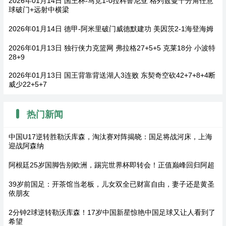
2026年01月14日 国王杯-马竞1-0拉科鲁尼亚 格列兹曼十分角任意
球破门+远射中横梁
2026年01月14日 德甲-阿米里破门威德默建功 美因茨2-1海登海姆
2026年01月13日 独行侠力克篮网 弗拉格27+5+5 克莱18分 小波特
28+9
2026年01月13日 国王背靠背送湖人3连败 东契奇空砍42+7+8+4断
威少22+5+7
热门新闻
中国U17逆转胜勒沃库森，淘汰赛对阵揭晓：国足将战河床，上海
迎战阿森纳
阿根廷25岁国脚告别欧洲，踢完世界杯即转会！正值巅峰回归阿超
39岁前国足：开茶馆当老板，儿女双全已财富自由，妻子还是黄圣
依朋友
2分钟2球逆转勒沃库森！17岁中国新星惊艳中国足球又让人看到了
希望