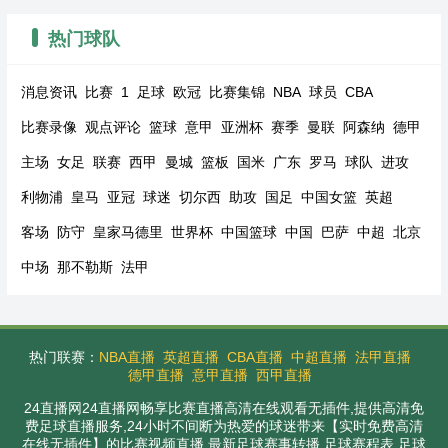
热门球队
消息资讯
比赛
1
足球
欧冠
比赛集锦
NBA
球员
CBA
比赛录像
观点评论
篮球
意甲
亚洲杯
赛季
曼联
阿森纳
德甲
主场
女足
联赛
西甲
曼城
篮板
国米
广东
罗马
球队
进攻
利物浦
皇马
亚冠
球迷
切尔西
助攻
国足
中国女篮
英超
客场
防守
皇家马德里
世界杯
中国篮球
中国
巴萨
中超
北京
中场
那不勒斯
法甲
热门联赛：
NBA直播
英超直播
CBA直播
中超直播
法甲直播
德甲直播
意甲直播
西甲直播
24直播网24直播网畅享比赛直播高清在线观看无插件,提供高清免
费足球直播服务,24小时不间断为热爱的球迷带来【实时免费高清
在线无插件】的比赛视频直播,最新足球赛事转播,足球赛程表,足球