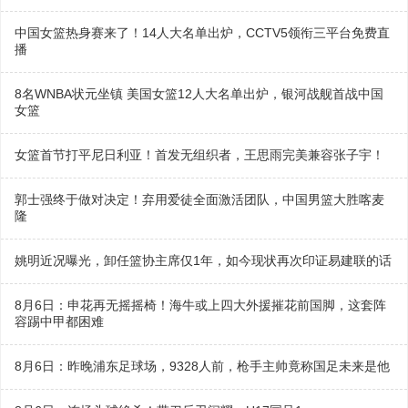
中国女篮热身赛来了！14人大名单出炉，CCTV5领衔三平台免费直
播
8名WNBA状元坐镇 美国女篮12人大名单出炉，银河战舰首战中国
女篮
女篮首节打平尼日利亚！首发无组织者，王思雨完美兼容张子宇！
郭士强终于做对决定！弃用爱徒全面激活团队，中国男篮大胜喀麦
隆
姚明近况曝光，卸任篮协主席仅1年，如今现状再次印证易建联的话
8月6日：申花再无摇摇椅！海牛或上四大外援摧花前国脚，这套阵
容踢中甲都困难
8月6日：昨晚浦东足球场，9328人前，枪手主帅竟称国足未来是他