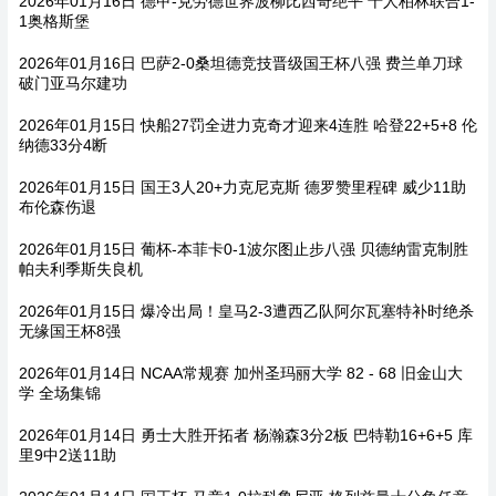
2026年01月16日 德甲-克劳德世界波柳比西奇绝平 十人柏林联合1-
1奥格斯堡
2026年01月16日 巴萨2-0桑坦德竞技晋级国王杯八强 费兰单刀球
破门亚马尔建功
2026年01月15日 快船27罚全进力克奇才迎来4连胜 哈登22+5+8 伦
纳德33分4断
2026年01月15日 国王3人20+力克尼克斯 德罗赞里程碑 威少11助
布伦森伤退
2026年01月15日 葡杯-本菲卡0-1波尔图止步八强 贝德纳雷克制胜
帕夫利季斯失良机
2026年01月15日 爆冷出局！皇马2-3遭西乙队阿尔瓦塞特补时绝杀
无缘国王杯8强
2026年01月14日 NCAA常规赛 加州圣玛丽大学 82 - 68 旧金山大
学 全场集锦
2026年01月14日 勇士大胜开拓者 杨瀚森3分2板 巴特勒16+6+5 库
里9中2送11助