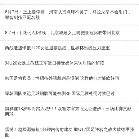
8月7日：王上源停赛，河南队找点球不灵了，马拉尼昂不会射门，
郑智剑指亚冠名额
8.7日：目标小组出线，北京城建女足盼把亚冠比赛带回北京
两战遭遇惨败 U20女足迎接挑战，世界杯出线压力重重
对U20女足主教练王军近日接受媒体采访对话的解读
韩国足协官员：性招待外籍裁判是惯例 这样他们才能吹好哨
曝韩国队奥运足球铜牌可能被剥夺 国际足联处罚时效已过
魏祥鑫18岁即将踏入法甲！欧塞尔官方照见证进步：三场比赛贡献
两球
震撼！赵松源短短1分钟内传射建功 助U17国足逆转之战大破德甲强
敌