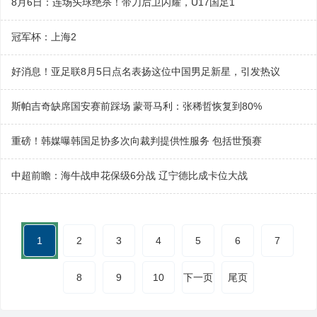
8月6日：连场头球绝杀！带刀后卫闪耀，U17国足1
冠军杯：上海2
好消息！亚足联8月5日点名表扬这位中国男足新星，引发热议
斯帕吉奇缺席国安赛前踩场 蒙哥马利：张稀哲恢复到80%
重磅！韩媒曝韩国足协多次向裁判提供性服务 包括世预赛
中超前瞻：海牛战申花保级6分战 辽宁德比成卡位大战
1
2
3
4
5
6
7
8
9
10
下一页
尾页