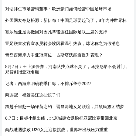
对话拜仁市场营销董事：欧洲豪门如何经营中国足球市场
外国网友夸赵松源：新伊布！中国足球要起飞了，8年内冲世界杯
塞尔维亚足协撤回对因凡蒂诺连任国际足联主席的支持
亚足联首次官宣李昊转会埃因霍温引热议，球迷称之为假消息
青岛西海岸力争亚冠席位，古斯塔沃能否提升表现？
8月7日：王上源停赛，河南队找点球不灵了，马拉尼昂不会射门，
郑智剑指亚冠名额
记者：西海岸明确赛季目标，不排斥争夺2027
两连冠！祝贺吴江这些孩子们
跨越千里赴一场绿茵之约！晋昌两地女足联谊，共筑民族团结梦
8.7日：目标小组出线，北京城建女足盼把亚冠比赛带回北京
两战遭遇惨败 U20女足迎接挑战，世界杯出线压力重重