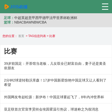
足球：
中超
英超
意甲
西甲
德甲
法甲
世界杯
欧洲杯
篮球：
NBA
CBA
WNB
WCBA
您的位置：
首页
> TAG信息列表 > 比赛
比赛
39岁前国足：开茶馆当老板，儿女双全已财富自由，妻子还是黄圣
依朋友
2分钟2球逆转勒沃库森！17岁中国新星惊艳中国足球又让人看到了
希望
外国网友夸赵松源：新伊布！中国足球要起飞了，8年内冲世界杯
亚足联首次官宣李昊转会埃因霍温引热议，球迷称之为假消息