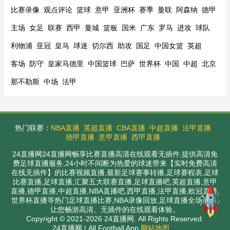
比赛录像
观点评论
篮球
意甲
亚洲杯
赛季
曼联
阿森纳
德甲
主场
女足
联赛
西甲
曼城
篮板
国米
广东
罗马
进攻
球队
利物浦
亚冠
皇马
球迷
切尔西
助攻
国足
中国女篮
英超
客场
防守
皇家马德里
中国篮球
巴萨
世界杯
中国
中超
北京
那不勒斯
中场
法甲
热门联赛：
NBA直播
英超直播
CBA直播
中超直播
法甲直播
德甲直播
意甲直播
西甲直播
24直播网24直播网畅享比赛直播高清在线观看无插件,提供高清免
费足球直播服务,24小时不间断为热爱的球迷带来【实时免费高清
在线无插件】的比赛视频直播,最新足球赛事转播,足球赛程表,足球
比赛直播,足球直播,汇聚五大联赛直播,足球直播吧,英超直播,意甲
直播,德甲直播,中超直播,NBA直播吧,西甲直播,法甲直播,欧冠直播,
世界杯直播等热门足球直播比赛,NBA录像回放,足球直播全场录播,
让您畅游高清、无插件的在线观看体验。
Copyright © 2021-2026 24直播网. All Rights Reserved.
24直播网 | All Football App
网站地图