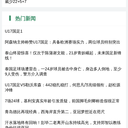
威少22+5+7
热门新闻
U17国足1
阿森纳主帅称赞U17国足：具备欧洲赛场实力，两位球员特别突出
泰山终迎惊喜！仅次于陈蒲谢文能，21岁青妖崛起，未来国足新锋
线！
泰国足球场遭雷击，一24岁球员被击中身亡，身边多人倒地，至少
9人受伤，警方介入调查
U17国足VS勒沃库森：442稳扎稳打，何思凡邝兆镭领衔，赵松源
冲锋
7场24球，基利安真实年龄引发质疑，前国脚毛剑卿称造假很正常
青岛德比再现经典，西海岸直升第二，亚冠梦想近在咫尺
汗水落地终有回响！彭毕二老离开山东持续高光，支持郑智以教练
身份征战亚冠