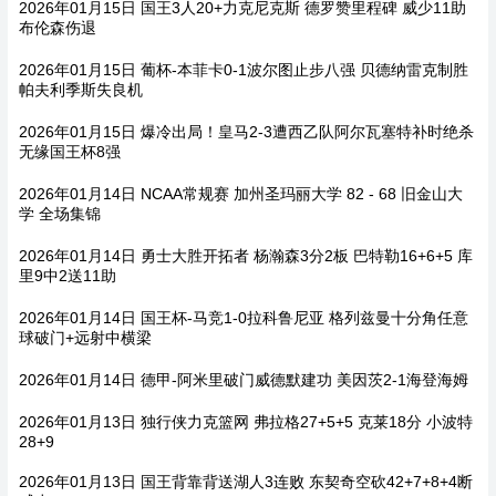
2026年01月15日 国王3人20+力克尼克斯 德罗赞里程碑 威少11助
布伦森伤退
2026年01月15日 葡杯-本菲卡0-1波尔图止步八强 贝德纳雷克制胜
帕夫利季斯失良机
2026年01月15日 爆冷出局！皇马2-3遭西乙队阿尔瓦塞特补时绝杀
无缘国王杯8强
2026年01月14日 NCAA常规赛 加州圣玛丽大学 82 - 68 旧金山大
学 全场集锦
2026年01月14日 勇士大胜开拓者 杨瀚森3分2板 巴特勒16+6+5 库
里9中2送11助
2026年01月14日 国王杯-马竞1-0拉科鲁尼亚 格列兹曼十分角任意
球破门+远射中横梁
2026年01月14日 德甲-阿米里破门威德默建功 美因茨2-1海登海姆
2026年01月13日 独行侠力克篮网 弗拉格27+5+5 克莱18分 小波特
28+9
2026年01月13日 国王背靠背送湖人3连败 东契奇空砍42+7+8+4断