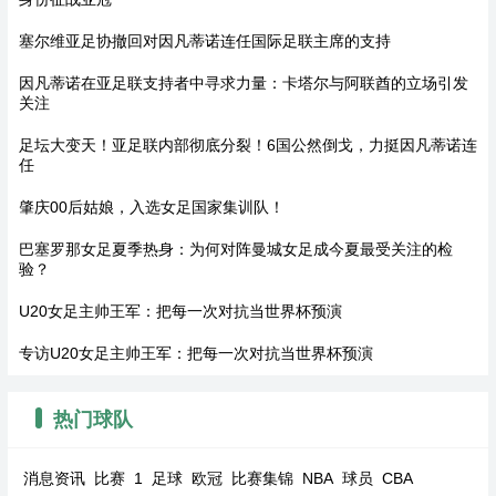
塞尔维亚足协撤回对因凡蒂诺连任国际足联主席的支持
因凡蒂诺在亚足联支持者中寻求力量：卡塔尔与阿联酋的立场引发
关注
足坛大变天！亚足联内部彻底分裂！6国公然倒戈，力挺因凡蒂诺连
任
肇庆00后姑娘，入选女足国家集训队！
巴塞罗那女足夏季热身：为何对阵曼城女足成今夏最受关注的检
验？
U20女足主帅王军：把每一次对抗当世界杯预演
专访U20女足主帅王军：把每一次对抗当世界杯预演
热门球队
消息资讯
比赛
1
足球
欧冠
比赛集锦
NBA
球员
CBA