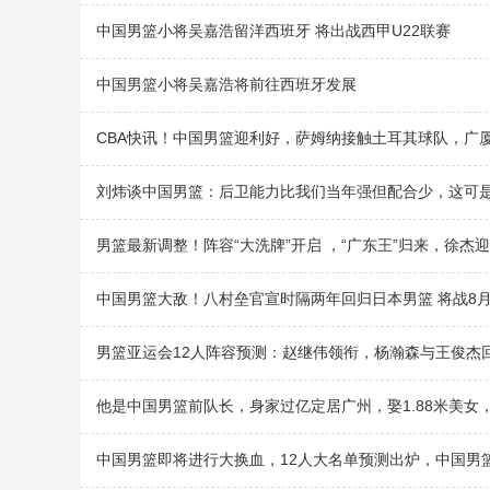
中国男篮小将吴嘉浩留洋西班牙 将出战西甲U22联赛
中国男篮小将吴嘉浩将前往西班牙发展
CBA快讯！中国男篮迎利好，萨姆纳接触土耳其球队，广
刘炜谈中国男篮：后卫能力比我们当年强但配合少，这可
男篮最新调整！阵容“大洗牌”开启 ，“广东王”归来，徐杰
中国男篮大敌！八村垒官宣时隔两年回归日本男篮 将战8
男篮亚运会12人阵容预测：赵继伟领衔，杨瀚森与王俊杰
他是中国男篮前队长，身家过亿定居广州，娶1.88米美女
中国男篮即将进行大换血，12人大名单预测出炉，中国男