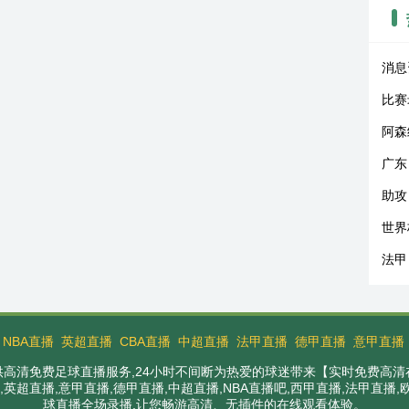
消息
比赛
阿森
广东
助攻
世界
法甲
：
NBA直播
英超直播
CBA直播
中超直播
法甲直播
德甲直播
意甲直播
提供高清免费足球直播服务,24小时不间断为热爱的球迷带来【实时免费高清
英超直播,意甲直播,德甲直播,中超直播,NBA直播吧,西甲直播,法甲直播
球直播全场录播,让您畅游高清、无插件的在线观看体验。