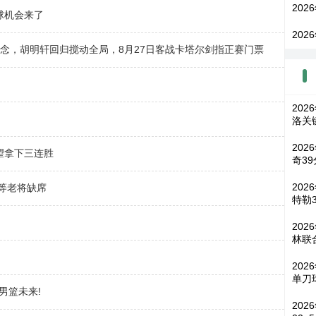
202
球机会来了
202
悬念，胡明轩回归搅动全局，8月27日客战卡塔尔剑指正赛门票
202
洛关
202
望拿下三连胜
奇39
202
等老将缺席
特勒3
20
林联
202
单刀
男篮未来!
202