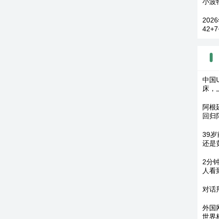
小波特
20
42+
中国
床，
阿根
回归
39
还是
2分
人看
对话
外国
世界