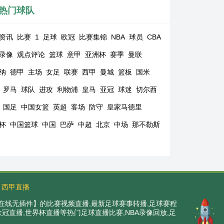
热门球队
资讯
比赛
1
足球
欧冠
比赛集锦
NBA
球员
CBA
录像
观点评论
篮球
意甲
亚洲杯
赛季
曼联
纳
德甲
主场
女足
联赛
西甲
曼城
篮板
国米
罗马
球队
进攻
利物浦
皇马
亚冠
球迷
切尔西
国足
中国女篮
英超
客场
防守
皇家马德里
杯
中国篮球
中国
巴萨
中超
北京
中场
那不勒斯
西甲直播
在线无插件】的比赛视频直播,最新足球赛事转播,足球赛程
,欧冠直播,世界杯直播等热门足球直播比赛,NBA录像回放,足