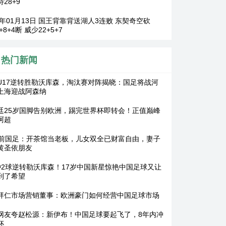
28+9
26年01月13日 国王背靠背送湖人3连败 东契奇空砍
7+8+4断 威少22+5+7
热门新闻
U17逆转胜勒沃库森，淘汰赛对阵揭晓：国足将战河
上海迎战阿森纳
廷25岁国脚告别欧洲，踢完世界杯即转会！正值巅峰
阿超
岁前国足：开茶馆当老板，儿女双全已财富自由，妻子
黄圣依朋友
钟2球逆转勒沃库森！17岁中国新星惊艳中国足球又让
到了希望
拜仁市场营销董事：欧洲豪门如何经营中国足球市场
网友夸赵松源：新伊布！中国足球要起飞了，8年内冲
杯