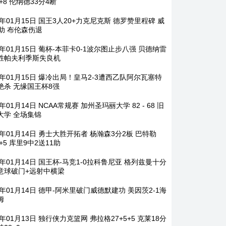
5+8 伦纳德33分4断
6年01月15日 国王3人20+力克尼克斯 德罗赞里程碑 威
1助 布伦森伤退
6年01月15日 葡杯-本菲卡0-1波尔图止步八强 贝德纳雷
胜帕夫利季斯失良机
26年01月15日 爆冷出局！皇马2-3遭西乙队阿尔瓦塞特
绝杀 无缘国王杯8强
6年01月14日 NCAA常规赛 加州圣玛丽大学 82 - 68 旧
大学 全场集锦
6年01月14日 勇士大胜开拓者 杨瀚森3分2板 巴特勒
6+5 库里9中2送11助
6年01月14日 国王杯-马竞1-0拉科鲁尼亚 格列兹曼十分
意球破门+远射中横梁
6年01月14日 德甲-阿米里破门威德默建功 美因茨2-1海
姆
6年01月13日 独行侠力克篮网 弗拉格27+5+5 克莱18分