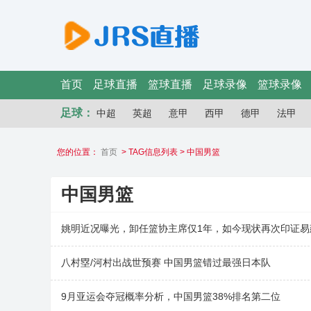
首页
足球直播
篮球直播
足球录像
篮球录像
足球：
中超
英超
意甲
西甲
德甲
法甲
您的位置：
首页
> TAG信息列表 > 中国男篮
中国男篮
姚明近况曝光，卸任篮协主席仅1年，如今现状再次印证易
八村塁/河村出战世预赛 中国男篮错过最强日本队
9月亚运会夺冠概率分析，中国男篮38%排名第二位