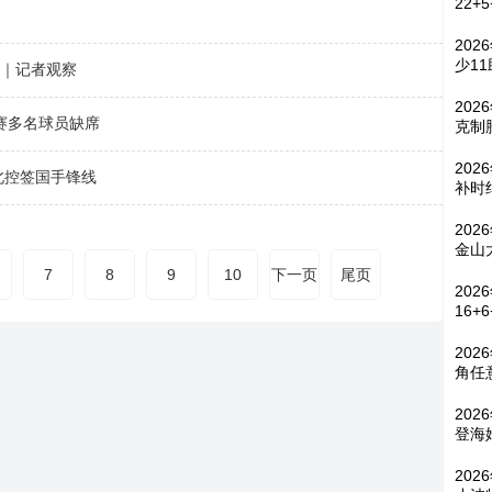
22+
202
少1
”｜记者观察
202
赛多名球员缺席
克制
20
北控签国手锋线
补时
202
金山
7
8
9
10
下一页
尾页
202
16+
202
角任
202
登海
202