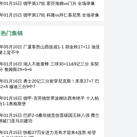
6年01月15日 德甲第17轮 霍芬海姆vs门兴 全场录像
6年01月15日 德甲第17轮 科隆vs拜仁慕尼黑 全场录像
热门集锦
6年05月10日 广厦客胜山西扳成1-1 胡金秋17+11 迪亚
键上篮不中
6年01月16日 湖人不敌黄蜂 三球30+11&9记三分 东契
分 詹姆斯29+9+6
6年01月16日 勇士20记三分射穿尼克斯！库里27+7 巴
2+8 穆迪三分9中7
26年01月16日 德甲-克劳德世界波柳比西奇绝平 十人柏
合1-1奥格斯堡
6年01月16日 巴萨2-0桑坦德竞技晋级国王杯八强 费兰
球破门亚马尔建功
6年01月15日 快船27罚全进力克奇才迎来4连胜 哈登