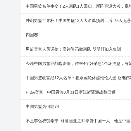
中国男篮名单生变！2人离队1人回归，新阵容迎大考，赢
冲刺男篮世界杯！中国男篮12人大名单预测，后卫5人无
四国赛
男篮官宣人员调整：高诗岩冯傲离队 胡明轩加入集训
今晚中国男篮迎战喀麦隆，传来4个好消息1个坏消息，有
中国男篮收官战12人名单：崔永熙轮休赵维伦入选 赵继伟
FIBA官宣！中国男篮8月31日浙江诸暨迎战黎巴嫩
中国男篮为何能74
不是李弘权贺希宁! 格鲁吉亚主帅夸赞中国一人：他是中国