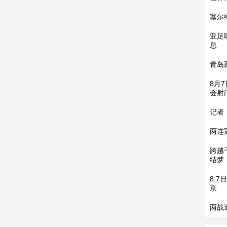
塞尔
亚足
息
青岛
8月
会射
记者
两连
跨越
结梦
8.
京
两战