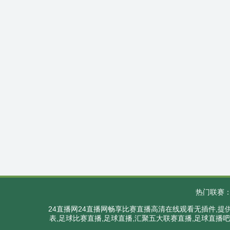
热门联赛
24直播网24直播网畅享比赛直播高清在线观看无插件,
表,足球比赛直播,足球直播,汇聚五大联赛直播,足球直播吧,