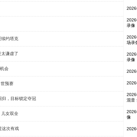
202
202
录像
202
厦续约塔克
场录
是太谦虚了
202
录像
迎机会
202
202
月世预赛
202
回归，目标锁定夺冠
混音
202
，儿女双全
像
篮这次有戏
202