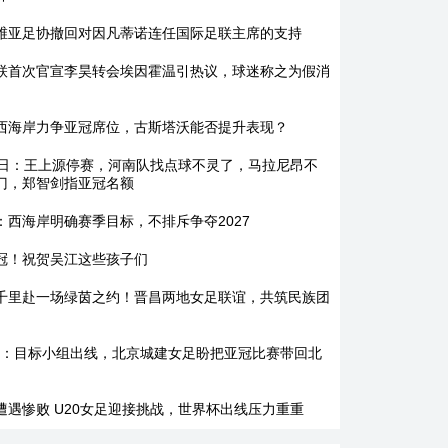
维亚足协撤回对因凡蒂诺连任国际足联主席的支持
联首次官宣李昊转会埃因霍温引热议，球迷称之为假消
西海岸力争亚冠席位，古斯塔沃能否提升表现？
7日：王上源停赛，河南队找点球不灵了，马拉尼昂不
门，郑智剑指亚冠名额
：西海岸明确赛季目标，不排斥争夺2027
冠！祝贺吴江这些孩子们
千里赴一场绿茵之约！晋昌两地女足联谊，共筑民族团
7日：目标小组出线，北京城建女足盼把亚冠比赛带回北
遭遇惨败 U20女足迎接挑战，世界杯出线压力重重