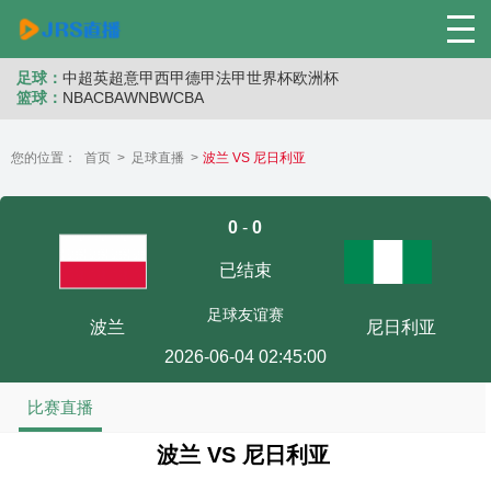
足球：
中超
英超
意甲
西甲
德甲
法甲
世界杯
欧洲杯
篮球：
NBA
CBA
WNB
WCBA
您的位置：
首页
>
足球直播
>
波兰 VS 尼日利亚
0
-
0
已结束
足球友谊赛
波兰
尼日利亚
2026-06-04 02:45:00
比赛直播
波兰 VS 尼日利亚