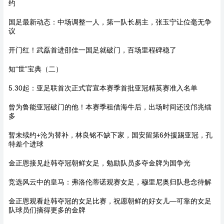
约
国足最新动态：中场调整一人，第一队长易主，张玉宁让位毫无争
议
开门红！武磊首进邵佳一国足就破门，百场里程碑稳了
知“世”宝典（二）
5.30起：亚足联首次正式官宣本赛季首批亚冠精英赛准入名单
曾为鲁能亚冠破门的他！本赛季租借海牛后，出场时间还没邝兆镭
多
暂未续约+沦为替补，林良铭不缺下家，国安留第6外援踢亚冠，孔
特差个进球
金正恩接见赴韩夺冠朝鲜女足，勉励队员多夺金牌为国争光
竞选风云中的皇马：弗洛伦蒂诺观赛女足，穆里尼奥归队悬念待解
金正恩观看赴韩夺冠的女足比赛，祝愿朝鲜的好女儿—可靠的女足
队球员们摘得更多的金牌