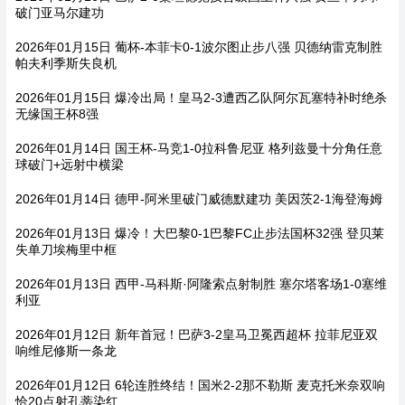
破门亚马尔建功
2026年01月15日 葡杯-本菲卡0-1波尔图止步八强 贝德纳雷克制胜
帕夫利季斯失良机
2026年01月15日 爆冷出局！皇马2-3遭西乙队阿尔瓦塞特补时绝杀
无缘国王杯8强
2026年01月14日 国王杯-马竞1-0拉科鲁尼亚 格列兹曼十分角任意
球破门+远射中横梁
2026年01月14日 德甲-阿米里破门威德默建功 美因茨2-1海登海姆
2026年01月13日 爆冷！大巴黎0-1巴黎FC止步法国杯32强 登贝莱
失单刀埃梅里中框
2026年01月13日 西甲-马科斯·阿隆索点射制胜 塞尔塔客场1-0塞维
利亚
2026年01月12日 新年首冠！巴萨3-2皇马卫冕西超杯 拉菲尼亚双
响维尼修斯一条龙
2026年01月12日 6轮连胜终结！国米2-2那不勒斯 麦克托米奈双响
恰20点射孔蒂染红