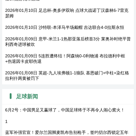
2026年01月10日 足总杯-奥多伊双响 点球大战诺丁汉森林6-7雷克
瑟姆
2026年01月10日 沙特联-本泽马半场戴帽 吉达联合4-0拉斯永恒
2026年01月09日 意甲-米兰1-1热那亚落后榜首3分 莱奥补时绝平普
利西奇进球被吹
2026年01月09日 5连胜遭终结！阿森纳0-0利物浦 布拉德利中框
+伤退因卡皮耶伤退
2026年01月08日 英超-九人埃弗顿1-1狼队 基恩破门+中柱+染红格
拉利什两黄被罚下
足球新闻
6月2号：中国男足又赢球了，中国足球终于不再令人闹心窝火！
1
蓝军补强官宣！爱尔兰国脚麦凯布告别枪手，签约切尔西锁定五年