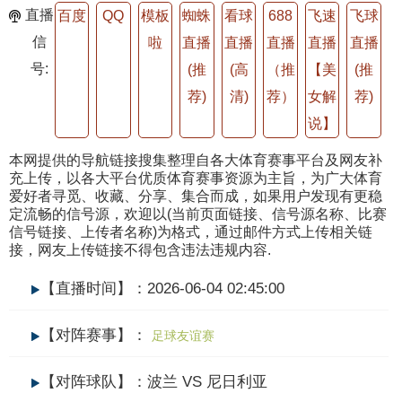
直播
百度
QQ
模板
蜘蛛
看球
688
飞速
飞球
信
啦
直播
直播
直播
直播
直播
号:
(推
(高
（推
【美
(推
荐)
清)
荐）
女解
荐)
说】
本网提供的导航链接搜集整理自各大体育赛事平台及网友补
充上传，以各大平台优质体育赛事资源为主旨，为广大体育
爱好者寻觅、收藏、分享、集合而成，如果用户发现有更稳
定流畅的信号源，欢迎以(当前页面链接、信号源名称、比赛
信号链接、上传者名称)为格式，通过邮件方式上传相关链
接，网友上传链接不得包含违法违规内容.
【直播时间】：2026-06-04 02:45:00
【对阵赛事】：
足球友谊赛
【对阵球队】：波兰 VS 尼日利亚