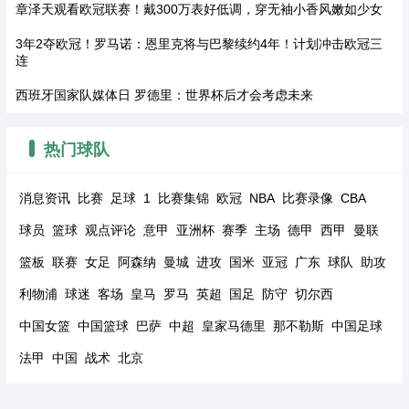
章泽天观看欧冠联赛！戴300万表好低调，穿无袖小香风嫩如少女
3年2夺欧冠！罗马诺：恩里克将与巴黎续约4年！计划冲击欧冠三
连
西班牙国家队媒体日 罗德里：世界杯后才会考虑未来
热门球队
消息资讯
比赛
足球
1
比赛集锦
欧冠
NBA
比赛录像
CBA
球员
篮球
观点评论
意甲
亚洲杯
赛季
主场
德甲
西甲
曼联
篮板
联赛
女足
阿森纳
曼城
进攻
国米
亚冠
广东
球队
助攻
利物浦
球迷
客场
皇马
罗马
英超
国足
防守
切尔西
中国女篮
中国篮球
巴萨
中超
皇家马德里
那不勒斯
中国足球
法甲
中国
战术
北京