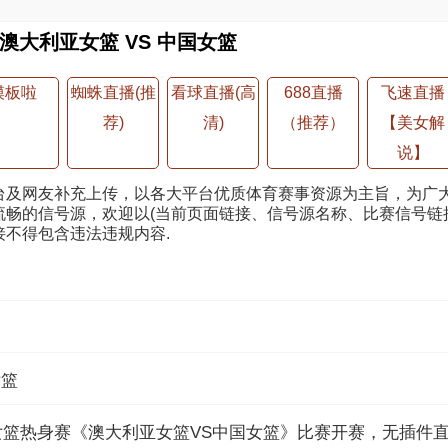
澳大利亚女篮 VS 中国女篮
模板啦
蜘蛛直播(推
看球直播(高
688直播
飞速直播
荐)
清)
（推荐）
【美女解
说】
台及网友补充上传，以各大平台优质体育赛事资源为主旨，为广
畅的信号源，欢迎以(当前页面链接、信号源名称、比赛信号链
不得包含违法违规内容.
女篮
40:00，女篮热身赛《澳大利亚女篮VS中国女篮》比赛开赛，无插