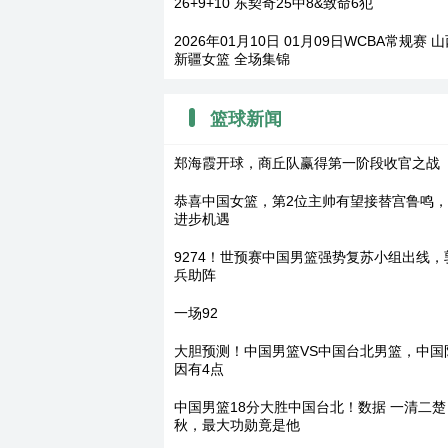
26+9+10 东契奇25中8&致命6犯
2026年01月10日 01月09日WCBA常规赛 山西
新疆女篮 全场集锦
篮球新闻
郑海霞开球，商丘队赢得第一阶段收官之战
恭喜中国女篮，第2位主帅有望接替宫鲁鸣
进步机遇
9274！世预赛中国男篮强势复苏小组出线，
兵助阵
一场92
大胆预测！中国男篮VS中国台北男篮，中国
因有4点
中国男篮18分大胜中国台北！数据 一清二
秋，最大功勋竟是他