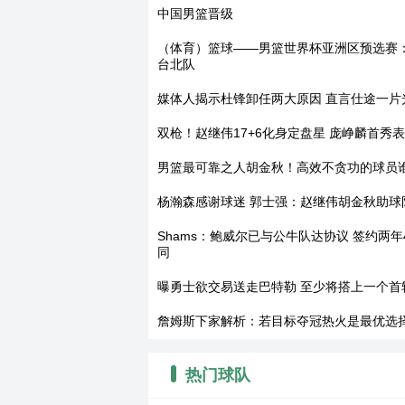
中国男篮晋级
（体育）篮球——男篮世界杯亚洲区预选赛
台北队
媒体人揭示杜锋卸任两大原因 直言仕途一片
双枪！赵继伟17+6化身定盘星 庞峥麟首秀
男篮最可靠之人胡金秋！高效不贪功的球员
杨瀚森感谢球迷 郭士强：赵继伟胡金秋助球
Shams：鲍威尔已与公牛队达协议 签约两年
同
曝勇士欲交易送走巴特勒 至少将搭上一个首
詹姆斯下家解析：若目标夺冠热火是最优选
热门球队