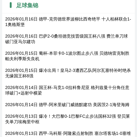
足球集锦
2026年01月16日 德甲-克劳德世界波柳比西奇绝平 十人柏林联合1-
1奥格斯堡
2026年01月16日 巴萨2-0桑坦德竞技晋级国王杯八强 费兰单刀球
破门亚马尔建功
2026年01月15日 葡杯-本菲卡0-1波尔图止步八强 贝德纳雷克制胜
帕夫利季斯失良机
2026年01月15日 爆冷出局！皇马2-3遭西乙队阿尔瓦塞特补时绝杀
无缘国王杯8强
2026年01月14日 国王杯-马竞1-0拉科鲁尼亚 格列兹曼十分角任意
球破门+远射中横梁
2026年01月14日 德甲-阿米里破门威德默建功 美因茨2-1海登海姆
2026年01月13日 爆冷！大巴黎0-1巴黎FC止步法国杯32强 登贝莱
失单刀埃梅里中框
2026年01月13日 西甲-马科斯·阿隆索点射制胜 塞尔塔客场1-0塞维