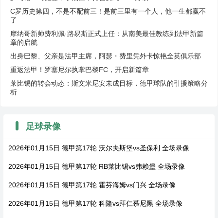
C罗历史第四，不是不配前三！是前三里有一个人，他一生都赢不
了
摩纳哥新帅费利佩·路易斯正式上任：从南美最佳教练到法甲新篇
章的启航
出身巴黎、父亲是法甲主席，阿瑟・费里凭外卡惊艳全英俱乐部
重返法甲！罗塞尼尔执掌巴黎FC，开启新篇章
莱比锡的转会动态：斯文米尼安未成目标，德甲球队的引援策略分
析
足球录像
2026年01月15日 德甲第17轮 沃尔夫斯堡vs圣保利 全场录像
2026年01月15日 德甲第17轮 RB莱比锡vs弗赖堡 全场录像
2026年01月15日 德甲第17轮 霍芬海姆vs门兴 全场录像
2026年01月15日 德甲第17轮 科隆vs拜仁慕尼黑 全场录像