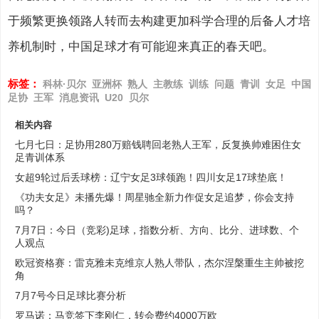
于频繁更换领路人转而去构建更加科学合理的后备人才培
养机制时，中国足球才有可能迎来真正的春天吧。
标签：
科林·贝尔
亚洲杯
熟人
主教练
训练
问题
青训
女足
中国
足协
王军
消息资讯
U20
贝尔
相关内容
七月七日：足协用280万赔钱聘回老熟人王军，反复换帅难困住女
足青训体系
女超9轮过后丢球榜：辽宁女足3球领跑！四川女足17球垫底！
《功夫女足》未播先爆！周星驰全新力作促女足追梦，你会支持
吗？
7月7日：今日（竞彩)足球，指数分析、方向、比分、进球数、个
人观点
欧冠资格赛：雷克雅未克维京人熟人带队，杰尔涅槃重生主帅被挖
角
7月7号今日足球比赛分析
罗马诺：马竞签下李刚仁，转会费约4000万欧