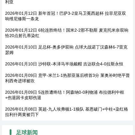
利亚
2026年01月12日 新年首冠！巴萨3-2皇马卫冕西超杯 拉菲尼亚双
响维尼修斯一条龙
2026年01月12日 6轮连胜终结！国米2-2那不勒斯 麦克托米奈双响
恰20点射孔蒂染红
2026年01月10日 足总杯-奥多伊双响 点球大战诺丁汉森林6-7雷克
瑟姆
2026年01月10日 沙特联-本泽马半场戴帽 吉达联合4-0拉斯永恒
2026年01月09日 意甲-米兰1-1热那亚落后榜首3分 莱奥补时绝平普
利西奇进球被吹
2026年01月09日 5连胜遭终结！阿森纳0-0利物浦 布拉德利中框
+伤退因卡皮耶伤退
2026年01月08日 英超-九人埃弗顿1-1狼队 基恩破门+中柱+染红格
拉利什两黄被罚下
足球新闻