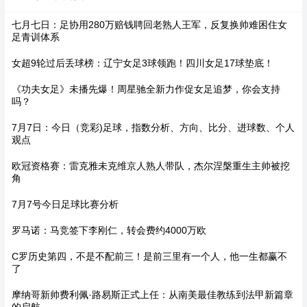
七月七日：足协用280万赔钱聘回老熟人王军，反复换帅难困住女
足青训体系
女超9轮过后丢球榜：辽宁女足3球领跑！四川女足17球垫底！
《功夫女足》未播先爆！周星驰全新力作促女足追梦，你会支持
吗？
7月7日：今日（竞彩)足球，指数分析、方向、比分、进球数、个人
观点
欧冠资格赛：雷克雅未克维京人熟人带队，杰尔涅槃重生主帅被挖
角
7月7号今日足球比赛分析
罗马诺：马竞签下李刚仁，转会费约4000万欧
C罗历史第四，不是不配前三！是前三里有一个人，他一生都赢不
了
摩纳哥新帅费利佩·路易斯正式上任：从南美最佳教练到法甲新篇章
的启航