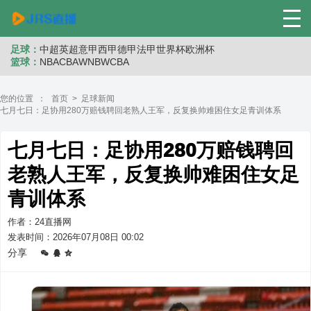
足球：
中超
英超
意甲
西甲
德甲
法甲
世界杯
欧洲杯
篮球：
NBA
CBA
WNB
WCBA
您的位置 ：
首页
>
足球新闻
七月七日：足协用280万赔钱聘回老熟人王军，反复换帅难困住女足青训体系
七月七日：足协用280万赔钱聘回
老熟人王军，反复换帅难困住女足
青训体系
作者：24直播网
发表时间：2026年07月08日 00:02
分享