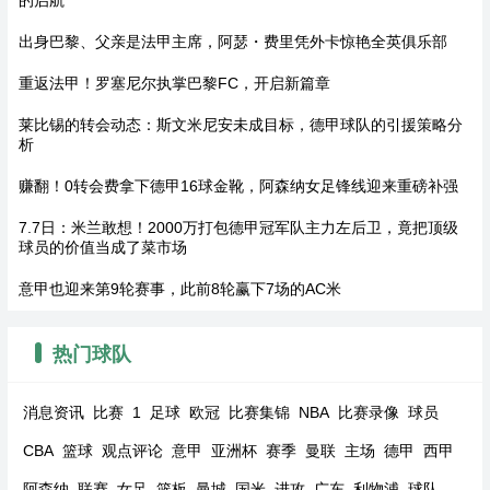
出身巴黎、父亲是法甲主席，阿瑟・费里凭外卡惊艳全英俱乐部
重返法甲！罗塞尼尔执掌巴黎FC，开启新篇章
莱比锡的转会动态：斯文米尼安未成目标，德甲球队的引援策略分
析
赚翻！0转会费拿下德甲16球金靴，阿森纳女足锋线迎来重磅补强
7.7日：米兰敢想！2000万打包德甲冠军队主力左后卫，竟把顶级
球员的价值当成了菜市场
意甲也迎来第9轮赛事，此前8轮赢下7场的AC米
热门球队
消息资讯
比赛
1
足球
欧冠
比赛集锦
NBA
比赛录像
球员
CBA
篮球
观点评论
意甲
亚洲杯
赛季
曼联
主场
德甲
西甲
阿森纳
联赛
女足
篮板
曼城
国米
进攻
广东
利物浦
球队