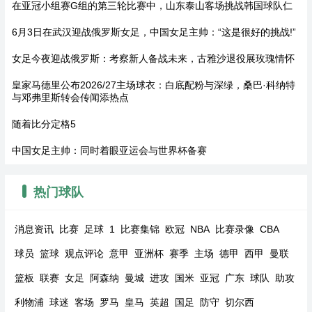
在亚冠小组赛G组的第三轮比赛中，山东泰山客场挑战韩国球队仁
6月3日在武汉迎战俄罗斯女足，中国女足主帅：“这是很好的挑战!”
女足今夜迎战俄罗斯：考察新人备战未来，古雅沙退役展玫瑰情怀
皇家马德里公布2026/27主场球衣：白底配粉与深绿，桑巴·科纳特
与邓弗里斯转会传闻添热点
随着比分定格5
中国女足主帅：同时着眼亚运会与世界杯备赛
热门球队
消息资讯
比赛
足球
1
比赛集锦
欧冠
NBA
比赛录像
CBA
球员
篮球
观点评论
意甲
亚洲杯
赛季
主场
德甲
西甲
曼联
篮板
联赛
女足
阿森纳
曼城
进攻
国米
亚冠
广东
球队
助攻
利物浦
球迷
客场
罗马
皇马
英超
国足
防守
切尔西