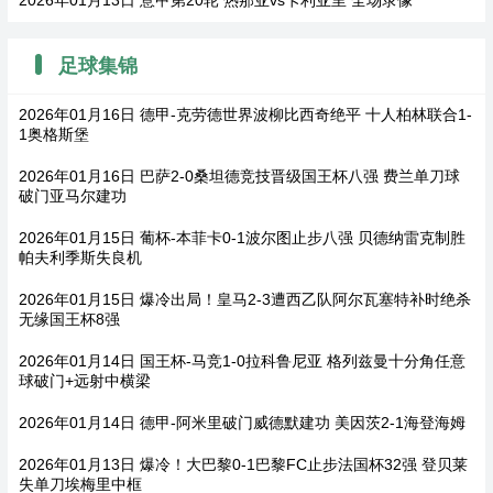
2026年01月13日 意甲第20轮 热那亚vs卡利亚里 全场录像
足球集锦
2026年01月16日 德甲-克劳德世界波柳比西奇绝平 十人柏林联合1-
1奥格斯堡
2026年01月16日 巴萨2-0桑坦德竞技晋级国王杯八强 费兰单刀球
破门亚马尔建功
2026年01月15日 葡杯-本菲卡0-1波尔图止步八强 贝德纳雷克制胜
帕夫利季斯失良机
2026年01月15日 爆冷出局！皇马2-3遭西乙队阿尔瓦塞特补时绝杀
无缘国王杯8强
2026年01月14日 国王杯-马竞1-0拉科鲁尼亚 格列兹曼十分角任意
球破门+远射中横梁
2026年01月14日 德甲-阿米里破门威德默建功 美因茨2-1海登海姆
2026年01月13日 爆冷！大巴黎0-1巴黎FC止步法国杯32强 登贝莱
失单刀埃梅里中框