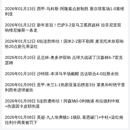
2026年01月13日 西甲-马科斯·阿隆索点射制胜 塞尔塔客场1-0塞维
利亚
2026年01月12日 新年首冠！巴萨3-2皇马卫冕西超杯 拉菲尼亚双
响维尼修斯一条龙
2026年01月12日 6轮连胜终结！国米2-2那不勒斯 麦克托米奈双响
恰20点射孔蒂染红
2026年01月10日 足总杯-奥多伊双响 点球大战诺丁汉森林6-7雷克
瑟姆
2026年01月10日 沙特联-本泽马半场戴帽 吉达联合4-0拉斯永恒
2026年01月09日 意甲-米兰1-1热那亚落后榜首3分 莱奥补时绝平普
利西奇进球被吹
2026年01月09日 5连胜遭终结！阿森纳0-0利物浦 布拉德利中框
+伤退因卡皮耶伤退
2026年01月08日 英超-九人埃弗顿1-1狼队 基恩破门+中柱+染红格
拉利什两黄被罚下