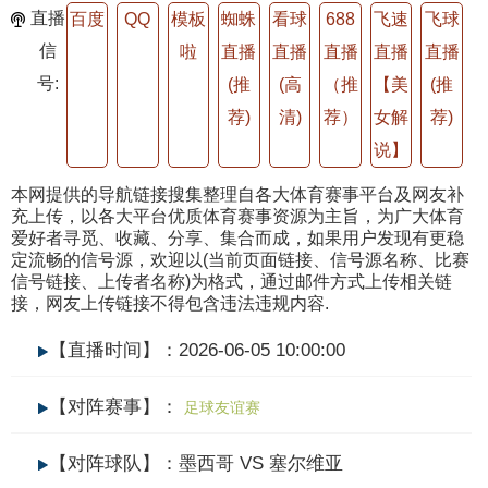
直播
百度
QQ
模板
蜘蛛
看球
688
飞速
飞球
信
啦
直播
直播
直播
直播
直播
号:
(推
(高
（推
【美
(推
荐)
清)
荐）
女解
荐)
说】
本网提供的导航链接搜集整理自各大体育赛事平台及网友补
充上传，以各大平台优质体育赛事资源为主旨，为广大体育
爱好者寻觅、收藏、分享、集合而成，如果用户发现有更稳
定流畅的信号源，欢迎以(当前页面链接、信号源名称、比赛
信号链接、上传者名称)为格式，通过邮件方式上传相关链
接，网友上传链接不得包含违法违规内容.
【直播时间】：2026-06-05 10:00:00
【对阵赛事】：
足球友谊赛
【对阵球队】：墨西哥 VS 塞尔维亚