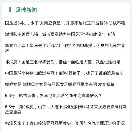
足球新闻
国足退3补1，少了“东南亚克星”，朱鹏宇给张玉宁当替补 防线不稳
淄博队主帅侯志强：城市联赛助力中国足球“基础建设”｜专访
尴尬且无奈！皇马去年近2亿签下的4名国脚新援，今夏均无缘世界
杯
坏消息！国足三名悍将受伤，邵佳一面临用人荒，武磊也难出场
中国足球小将横扫欧洲夺冠！董路“野路子”，撕开了谁的遮羞布？
朝鲜女足 战胜日本女足获亚冠女足联赛冠军李在明 发文祝贺
6.3号：哈吉归来，罗马尼亚足球的25年之痒能解么？
6.3号：第2成烫手山芋，大连不踢亚冠阿奇+马莱莱没必要换练好新
星更重要
韩流又来了！泰山接洽亚冠冠军教头，资历与名气全面压过徐正源