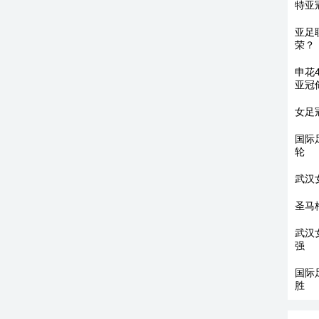
特亚
亚足
荣？
申花
亚冠
女足
国际
轮
武汉
圣马
武汉
强
国际
胜