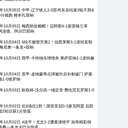
5年10月05日 中甲-辽宁铁人2-0苏州东吴结束3轮不胜&
9分领跑 姆本扎双响
25年10月05日 梅西助攻戴帽！迈阿密4-1新英格兰革
阿连德、阿尔巴双响
5年10月04日 6轮不败暂升第2！伯恩茅斯3-1逆转富勒
塞梅尼奥一条龙+双响
5年10月04日 西甲-卡特纳头球绝杀 奥萨苏纳2-1逆转赫
25年10月04日 意甲-皮纳蒙蒂点球被扑后补射破门 萨索
场1-0维罗纳
5年10月03日 欧联杯-沃尔高一锤定音 费伦茨瓦罗斯1-0
5年10月02日 近6场仅1胜！国安亚冠0-3麦克阿瑟 后防
错2轮仅获1分垫底
5年10月02日 4连平！尤文2-2遭黄潜绝平 加蒂精彩倒
塞桑一条龙卡巴尔伤退