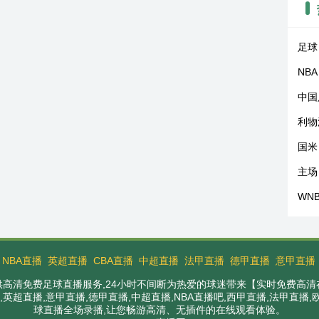
足球
NBA
中国
利物
国米
主场
WN
：
NBA直播
英超直播
CBA直播
中超直播
法甲直播
德甲直播
意甲直播
提供高清免费足球直播服务,24小时不间断为热爱的球迷带来【实时免费高清
英超直播,意甲直播,德甲直播,中超直播,NBA直播吧,西甲直播,法甲直播
球直播全场录播,让您畅游高清、无插件的在线观看体验。