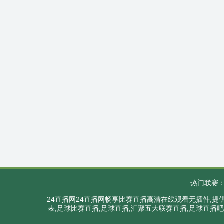
热门联赛
24直播网24直播网畅享比赛直播高清在线观看无插件,
表,足球比赛直播,足球直播,汇聚五大联赛直播,足球直播吧,