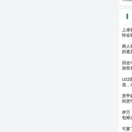
上港
转会
两人
的遮
回击
加世
U2
选，
意甲
间意
伊万
包袱
可要