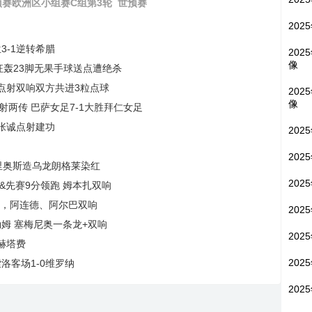
预赛欧洲区小组赛C组第3轮
世预赛
202
3-1逆转希腊
202
像
本狂轰23脚无果手球送点遭绝杀
克斯点射双响双方共进3粒点球
202
像
一射两传 巴萨女足7-1大胜拜仁女足
门张诚点射建功
202
202
 巴里奥斯造乌龙朗格莱染红
202
胜&先赛9分领跑 姆本扎双响
革命，阿连德、阿尔巴双响
202
富勒姆 塞梅尼奥一条龙+双响
202
转赫塔费
202
索洛客场1-0维罗纳
202