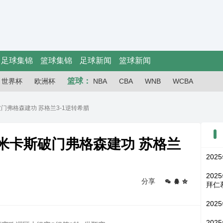
足球集锦
篮球集锦
足球新闻
篮球新闻
篮球：
世界杯
欧洲杯
NBA
CBA
WNB
WCBA
斯破门弗格森建功 苏格兰3-1逆转希腊
-齐米卡斯破门弗格森建功 苏格兰
202
202
分享
拜仁
202
202