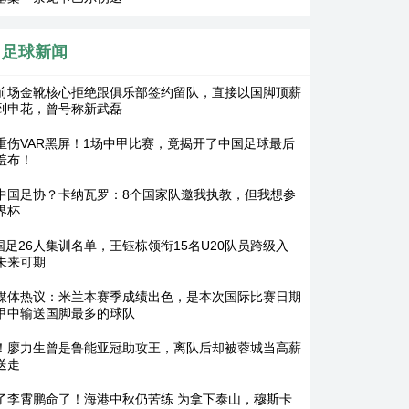
足球新闻
前场金靴核心拒绝跟俱乐部签约留队，直接以国脚顶薪
到申花，曾号称新武磊
重伤VAR黑屏！1场中甲比赛，竟揭开了中国足球最后
羞布！
中国足协？卡纳瓦罗：8个国家队邀我执教，但我想参
界杯
2国足26人集训名单，王钰栋领衔15名U20队员跨级入
未来可期
媒体热议：米兰本赛季成绩出色，是本次国际比赛日期
甲中输送国脚最多的球队
！廖力生曾是鲁能亚冠助攻王，离队后却被蓉城当高薪
送走
了李霄鹏命了！海港中秋仍苦练 为拿下泰山，穆斯卡