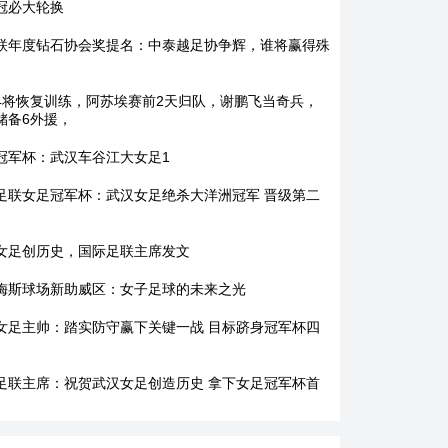
冠必大轮换
联年度钻石协会奖提名：中泰越足协争辉，谁将赢得殊
4将恢复训练，阿苏埃赛前2天归队，谢鹏飞当奇兵，
储备6外援，
冠军杯：武汉车谷江大女足1
足联女足冠军杯：武汉女足绝杀大洋洲冠军 晋级第二
女足创历史，国际足联主席发文
梅斯球场新助威区：女子足球的未来之光
女足主帅：踏实防守赢下关键一战 目标跻身冠军杯四
足联主席：祝贺武汉女足创造历史 拿下女足冠军杯首