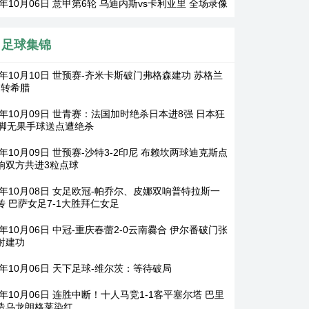
5年10月06日 意甲第6轮 乌迪内斯vs卡利亚里 全场录像
足球集锦
25年10月10日 世预赛-齐米卡斯破门弗格森建功 苏格兰
逆转希腊
25年10月09日 世青赛：法国加时绝杀日本进8强 日本狂
3脚无果手球送点遭绝杀
5年10月09日 世预赛-沙特3-2印尼 布赖坎两球迪克斯点
响双方共进3粒点球
25年10月08日 女足欧冠-帕乔尔、皮娜双响普特拉斯一
传 巴萨女足7-1大胜拜仁女足
5年10月06日 中冠-重庆春蕾2-0云南爨合 伊尔番破门张
射建功
5年10月06日 天下足球-维尔茨：等待破局
5年10月06日 连胜中断！十人马竞1-1客平塞尔塔 巴里
造乌龙朗格莱染红