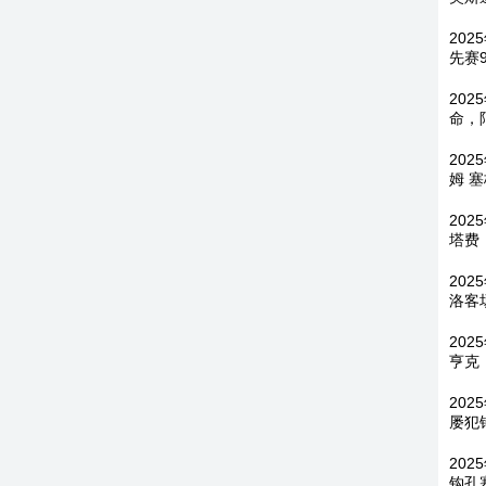
202
先赛
20
命，
202
姆 
202
塔费
20
洛客
202
亨克
202
屡犯
202
钩孔