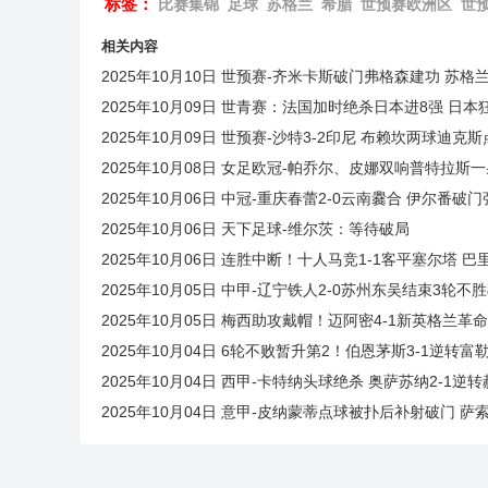
标签：
比赛集锦
足球
苏格兰
希腊
世预赛欧洲区
世
相关内容
2025年10月10日 世预赛-齐米卡斯破门弗格森建功 苏格兰
2025年10月09日 世青赛：法国加时绝杀日本进8强 日
2025年10月09日 世预赛-沙特3-2印尼 布赖坎两球迪
2025年10月08日 女足欧冠-帕乔尔、皮娜双响普特拉斯
2025年10月06日 中冠-重庆春蕾2-0云南爨合 伊尔番破
2025年10月06日 天下足球-维尔茨：等待破局
2025年10月06日 连胜中断！十人马竞1-1客平塞尔塔
2025年10月05日 中甲-辽宁铁人2-0苏州东吴结束3轮不
2025年10月05日 梅西助攻戴帽！迈阿密4-1新英格兰
2025年10月04日 6轮不败暂升第2！伯恩茅斯3-1逆转
2025年10月04日 西甲-卡特纳头球绝杀 奥萨苏纳2-1逆
2025年10月04日 意甲-皮纳蒙蒂点球被扑后补射破门 萨