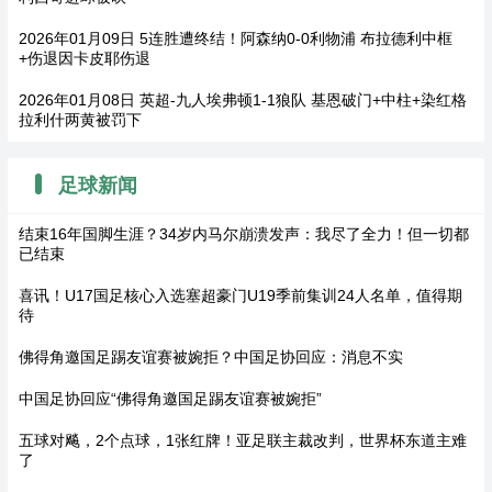
2026年01月09日 5连胜遭终结！阿森纳0-0利物浦 布拉德利中框
+伤退因卡皮耶伤退
2026年01月08日 英超-九人埃弗顿1-1狼队 基恩破门+中柱+染红格
拉利什两黄被罚下
足球新闻
结束16年国脚生涯？34岁内马尔崩溃发声：我尽了全力！但一切都
已结束
喜讯！U17国足核心入选塞超豪门U19季前集训24人名单，值得期
待
佛得角邀国足踢友谊赛被婉拒？中国足协回应：消息不实
中国足协回应“佛得角邀国足踢友谊赛被婉拒”
五球对飚，2个点球，1张红牌！亚足联主裁改判，世界杯东道主难
了