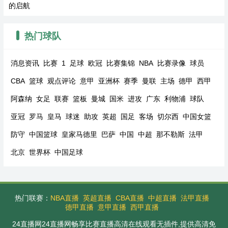
的启航
热门球队
消息资讯
比赛
1
足球
欧冠
比赛集锦
NBA
比赛录像
球员
CBA
篮球
观点评论
意甲
亚洲杯
赛季
曼联
主场
德甲
西甲
阿森纳
女足
联赛
篮板
曼城
国米
进攻
广东
利物浦
球队
亚冠
罗马
皇马
球迷
助攻
英超
国足
客场
切尔西
中国女篮
防守
中国篮球
皇家马德里
巴萨
中国
中超
那不勒斯
法甲
北京
世界杯
中国足球
热门联赛：
NBA直播
英超直播
CBA直播
中超直播
法甲直播
德甲直播
意甲直播
西甲直播
24直播网24直播网畅享比赛直播高清在线观看无插件,提供高清免