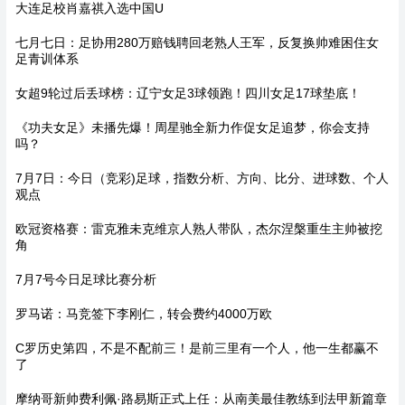
大连足校肖嘉祺入选中国U
七月七日：足协用280万赔钱聘回老熟人王军，反复换帅难困住女
足青训体系
女超9轮过后丢球榜：辽宁女足3球领跑！四川女足17球垫底！
《功夫女足》未播先爆！周星驰全新力作促女足追梦，你会支持
吗？
7月7日：今日（竞彩)足球，指数分析、方向、比分、进球数、个人
观点
欧冠资格赛：雷克雅未克维京人熟人带队，杰尔涅槃重生主帅被挖
角
7月7号今日足球比赛分析
罗马诺：马竞签下李刚仁，转会费约4000万欧
C罗历史第四，不是不配前三！是前三里有一个人，他一生都赢不
了
摩纳哥新帅费利佩·路易斯正式上任：从南美最佳教练到法甲新篇章