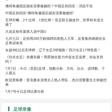
佛得角邀国足踢友谊赛被婉拒？中国足协回应：消息不实
中国足协回应“佛得角邀国足踢友谊赛被婉拒”
五球对飚，2个点球，1张红牌！亚足联主裁改判，世界杯东道主
难了
大连足校肖嘉祺入选中国U
七月七日：足协用280万赔钱聘回老熟人王军，反复换帅难困住女
足青训体系
女超9轮过后丢球榜：辽宁女足3球领跑！四川女足17球垫底！
《功夫女足》未播先爆！周星驰全新力作促女足追梦，你会支持
吗？
7月7日：今日（竞彩)足球，指数分析、方向、比分、进球数、个
人观点
欧冠资格赛：雷克雅未克维京人熟人带队，杰尔涅槃重生主帅被挖
角
7月7号今日足球比赛分析
足球录像