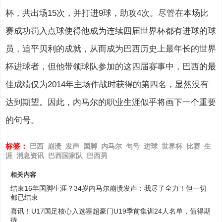
杯，共出场15次，并打进9球，助攻4次。尽管在本场比
赛成功罚入点球使得他成为连续四届世界杯都有进球的球
员，追平贝利的成就，从而成为巴西历史上最年长的世界
杯进球者，但他带领球队参加的这四届赛事中，巴西的最
佳成绩仅为2014年主场作战时获得的第四名，显然没有
达到期望。因此，内马尔的职业生涯似乎将画下一个重要
的句号。
标签：
巴西
崩溃
发声
国脚
内马尔
句号
进球
世界杯
比赛
生
涯
消息资讯
巴西国家队
巴西男
相关内容
结束16年国脚生涯？34岁内马尔崩溃发声：我尽了全力！但一切
都已结束
喜讯！U17国足核心入选塞超豪门U19季前集训24人名单，值得期
待