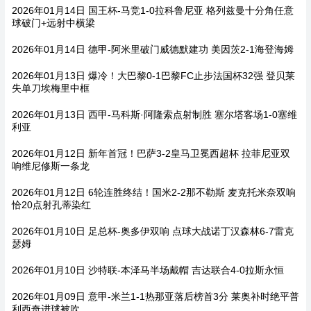
2026年01月14日 国王杯-马竞1-0拉科鲁尼亚 格列兹曼十分角任意
球破门+远射中横梁
2026年01月14日 德甲-阿米里破门威德默建功 美因茨2-1海登海姆
2026年01月13日 爆冷！大巴黎0-1巴黎FC止步法国杯32强 登贝莱
失单刀埃梅里中框
2026年01月13日 西甲-马科斯·阿隆索点射制胜 塞尔塔客场1-0塞维
利亚
2026年01月12日 新年首冠！巴萨3-2皇马卫冕西超杯 拉菲尼亚双
响维尼修斯一条龙
2026年01月12日 6轮连胜终结！国米2-2那不勒斯 麦克托米奈双响
恰20点射孔蒂染红
2026年01月10日 足总杯-奥多伊双响 点球大战诺丁汉森林6-7雷克
瑟姆
2026年01月10日 沙特联-本泽马半场戴帽 吉达联合4-0拉斯永恒
2026年01月09日 意甲-米兰1-1热那亚落后榜首3分 莱奥补时绝平普
利西奇进球被吹