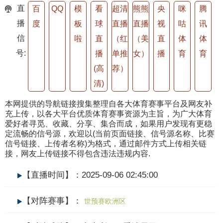
直
百
QQ
模
看
超清
熊熊
央
咪
腾
播
度
板
球
直播
直播
视
咕
讯
信
啦
直
（红
（美
直
体
体
号:
播
单推
女）
播
育
育
(高
荐）
清)
本网提供的导航链接搜集整理自各大体育赛事平台及网友补
充上传，以各大平台优质体育赛事资源为主旨，为广大体育
爱好者寻觅、收藏、分享、集合而成，如果用户发现有更稳
定流畅的信号源，欢迎以(当前页面链接、信号源名称、比赛
信号链接、上传者名称)为格式，通过邮件方式上传相关链
接，网友上传链接不得包含违法违规内容.
【直播时间】：2025-09-06 02:45:00
【对阵赛事】：
世预赛欧洲区