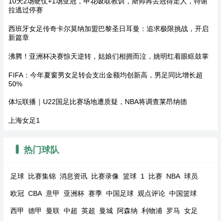
10天2场硬仗+1场亚冠，申花吸取教训，斯帅再丢冠得走人，特谢
拉逃过停赛
西班牙女足传奇卡尔莫纳加盟巴黎圣日耳曼：追求极限挑战，开启
新篇章
沸腾！亚洲杯决赛惊天逆转，姑娘们相拥而泣，姚明红着眼眶鼓掌
FIFA：今年夏窗男女足转会支出金额均创新高，男足同比增长超
50%
体坛联播｜U22国足比赛场地遭质疑，NBA将调查莱昂纳德
上海女足1
热门球队
足球
比赛集锦
消息资讯
比赛录像
篮球
1
比赛
NBA
球员
欧冠
CBA
意甲
亚洲杯
赛季
中国足球
观点评论
中国篮球
西甲
德甲
曼联
中超
英超
曼城
阿森纳
利物浦
罗马
女足