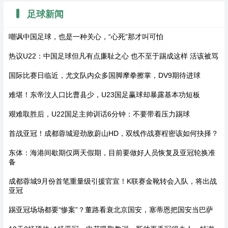
足球新闻
嘲讽中国足球，也是一种关心，“心死”那才叫可怕
热议U22：中国足球但凡有点廉耻之心 也不至于踢成这样 活该被骂
国际比赛日临近，尤文队内众多国脚摩拳擦掌，DV9期待进球
难堪！东帝汶人口比曹县少，U23国足赢球却暴露基本功短板
艰难取胜后，U22国足主帅训话6分钟：不要带着压力踢球
首战亚冠！成都蓉城迎劲敌蔚山HD，双线作战赛程密该如何抉择？
东体：海港间歇期仅两天假期，目前要做好人员恢复及亚冠轮换准
备
成都蓉城9月份首笔重量级引援官宣！K联赛金靴转会入队，将出战
亚冠
踢亚冠场场都要“惨案”？董路看衰北京国安，塞蒂恩把国安当巴萨