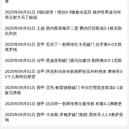
赛
2025年09月01日 3场0进球！维拉0-3惨败水晶宫 格伊世界波马特
塔点射大马丁缺战
2025年09月01日 土超-恩内斯里梅开二度 费内巴切客场3-1根克勒
比利吉
2025年09月01日 意甲-瓦伦丁一射两传扎卡尼破门 拉齐奥4-0大胜
维罗纳
2025年09月01日 法甲-恩迪亚耶破门索玛尔建功 勒阿弗尔3-1尼斯
2025年09月01日 法甲-阿克利乌舍传射南野拓实补时绝杀 摩纳哥3-
2十人斯特拉斯堡
2025年09月01日 西甲-艾托-帕雷德斯破门 毕尔巴鄂竞技客场2-1皇
家贝蒂斯
2025年09月01日 德甲-比尔特一射两传蒂尔曼传射 科隆4-1弗赖堡
2025年09月01日 西甲-卡洛斯-罗梅罗破门制胜 西班牙人1-0奥萨苏
纳