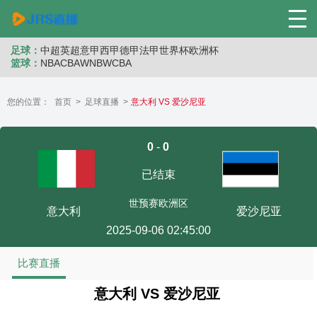
足球：
中超
英超
意甲
西甲
德甲
法甲
世界杯
欧洲杯
篮球：
NBA
CBA
WNB
WCBA
您的位置：
首页
>
足球直播
>
意大利 VS 爱沙尼亚
0
-
0
已结束
世预赛欧洲区
意大利
爱沙尼亚
2025-09-06 02:45:00
比赛直播
意大利 VS 爱沙尼亚