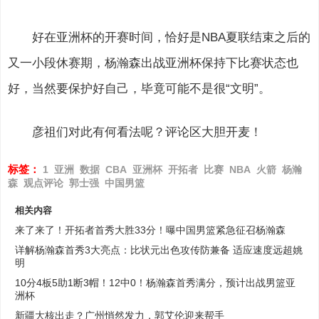
好在亚洲杯的开赛时间，恰好是NBA夏联结束之后的
又一小段休赛期，杨瀚森出战亚洲杯保持下比赛状态也
好，当然要保护好自己，毕竟可能不是很“文明”。
彦祖们对此有何看法呢？评论区大胆开麦！
标签：
1
亚洲
数据
CBA
亚洲杯
开拓者
比赛
NBA
火箭
杨瀚
森
观点评论
郭士强
中国男篮
相关内容
来了来了！开拓者首秀大胜33分！曝中国男篮紧急征召杨瀚森
详解杨瀚森首秀3大亮点：比状元出色攻传防兼备 适应速度远超姚
明
10分4板5助1断3帽！12中0！杨瀚森首秀满分，预计出战男篮亚
洲杯
新疆大核出走？广州悄然发力，郭艾伦迎来帮手