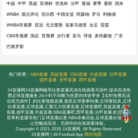
中超
中甲
英超
亚洲杯
世俱杯
法甲
曼城
赛季
曼联
国米
WNBA
观点评论
切尔西
中国女篮
阿森纳
罗马
利物浦
WNBA常规赛
亚冠
尤文图斯
皇家马德里
女足
雷霆
CBA常规赛
国足
世预赛
步行者
皇马
球迷
多特蒙德
广东
巴塞罗那
热门联赛：
NBA直播
英超直播
CBA直播
中超直播
法甲直播
德甲直播
意甲直播
西甲直播
24直播网24直播网畅享比赛直播高清在线观看无插件,提供高清免
费足球直播服务,24小时不间断为热爱的球迷带来【实时免费高清
在线无插件】的比赛视频直播,最新足球赛事转播,足球赛程表,足球
比赛直播,足球直播,汇聚五大联赛直播,足球直播吧,英超直播,意甲
直播,德甲直播,中超直播,NBA直播吧,西甲直播,法甲直播,欧冠直播,
世界杯直播等热门足球直播比赛,NBA录像回放,足球直播全场录播,
让您畅游高清、无插件的在线观看体验。
Copyright © 2021-2026 24直播网. All Rights Reserved.
24直播网 | All Football App
网站地图