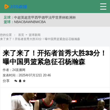
足球：
中超
英超
意甲
西甲
德甲
法甲
世界杯
欧洲杯
篮球：
NBA
CBA
WNB
WCBA
您的位置 ：
首页
>
篮球新闻
来了来了！开拓者首秀大胜33分！曝中国男篮紧急征召杨瀚森
来了来了！开拓者首秀大胜33分！
曝中国男篮紧急征召杨瀚森
作者：24直播网
发表时间：2025年07月12日 20:46
分享