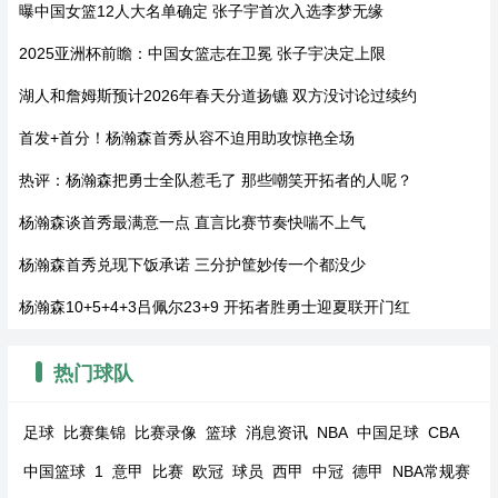
曝中国女篮12人大名单确定 张子宇首次入选李梦无缘
2025亚洲杯前瞻：中国女篮志在卫冕 张子宇决定上限
湖人和詹姆斯预计2026年春天分道扬镳 双方没讨论过续约
首发+首分！杨瀚森首秀从容不迫用助攻惊艳全场
热评：杨瀚森把勇士全队惹毛了 那些嘲笑开拓者的人呢？
杨瀚森谈首秀最满意一点 直言比赛节奏快喘不上气
杨瀚森首秀兑现下饭承诺 三分护筐妙传一个都没少
杨瀚森10+5+4+3吕佩尔23+9 开拓者胜勇士迎夏联开门红
热门球队
足球
比赛集锦
比赛录像
篮球
消息资讯
NBA
中国足球
CBA
中国篮球
1
意甲
比赛
欧冠
球员
西甲
中冠
德甲
NBA常规赛