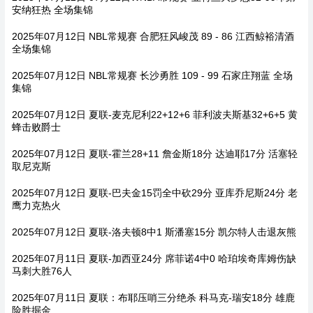
安纳狂热 全场集锦
2025年07月12日 NBL常规赛 合肥狂风峻茂 89 - 86 江西鲸裕清酒
全场集锦
2025年07月12日 NBL常规赛 长沙勇胜 109 - 99 石家庄翔蓝 全场
集锦
2025年07月12日 夏联-麦克尼利22+12+6 菲利波夫斯基32+6+5 黄
蜂击败爵士
2025年07月12日 夏联-霍兰28+11 詹金斯18分 达迪耶17分 活塞轻
取尼克斯
2025年07月12日 夏联-巴夫金15罚全中砍29分 亚库乔尼斯24分 老
鹰力克热火
2025年07月12日 夏联-洛夫顿8中1 斯潘塞15分 凯尔特人击退灰熊
2025年07月11日 夏联-加西亚24分 席菲诺4中0 哈珀埃奇库姆伤缺
马刺大胜76人
2025年07月11日 夏联：布耶压哨三分绝杀 科马克-瑞安18分 雄鹿
险胜掘金